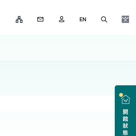
:::
開館狀態