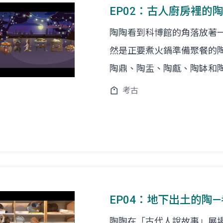
EP02：古人廚房裡的
陶陶看到科博館的角落放著一鍋
然是正要煮火鍋準備聚餐的
陶鼎、陶盂、陶甗、陶缽和
考古
EP04：地下出土的陶
陶陶在「古代人說故事」展