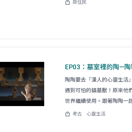
原住民
EP03：墓室裡的陶—
陶陶要去「漢人的心靈生活
遇到可怕的鎮墓獸！原來他
世界繼續使用。跟著陶陶一
考古
心靈生活