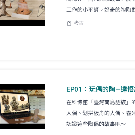
工作的小平鏟。好奇的陶陶對考古
考古
EP01：玩偶的陶—達
在科博館「臺灣南島語族」
人偶、划拼板舟的人偶、舂
認識這些陶偶的故事吧～