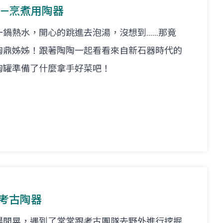
陶—烹煮用陶器
熱水，開心的跳進去泡湯，沒想到......那竟
陶鼎姊姊！跟著陶陶一起看看來自新石器時代的
陶罐準備了什麼拿手好菜吧！
—考古陶器
場閒晃，遇到了常常跟考古團隊去野外進行挖掘