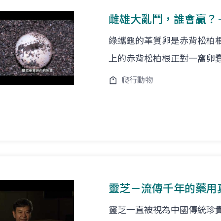
雌雄大亂鬥，誰會贏？
綠蠵龜的革質卵是赤背松柏
上的赤背松柏根正對一窩卵
爬行動物
靈芝－流傳千年的藥用
靈芝一直被視為中國傳統珍