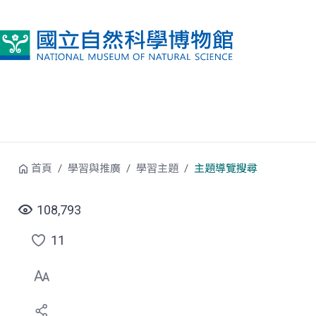
跳到中央內容區塊
首頁
學習與推廣
學習主題
主題導覽搜尋
108,793
11
點
選
喜