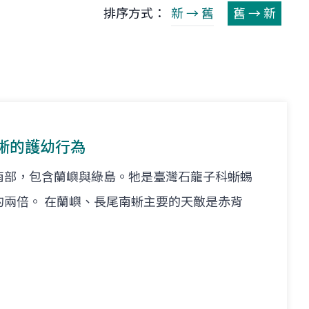
排序方式：
新 → 舊
舊 → 新
蜥的護幼行為
南部，包含蘭嶼與綠島。牠是臺灣石龍子科蜥蜴
的兩倍。 在蘭嶼、長尾南蜥主要的天敵是赤背