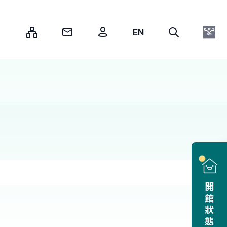
:::
開館狀態