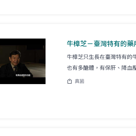
牛樟芝－臺灣特有的藥
牛樟芝只生長在臺灣特有的
也有多醣體，有保肝、降血
真菌