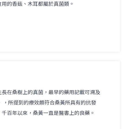
食用的香菇、木耳都屬於真菌類。
生長在桑樹上的真菌，最早的藥用記載可溯及
經》，所提到的療效頗符合桑黃所具有的抗發
。千百年以來，桑黃一直是醫書上的良藥。