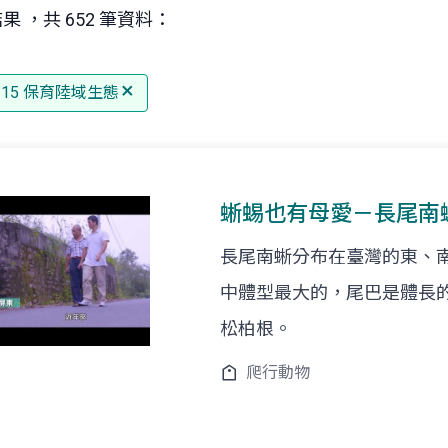
果 ，共 652 筆資料：
G 15 保育陸域生態
蜥蜴也有母愛－長尾南
長尾南蜥分布在臺灣的東、
中體型最大的，尾巴是體長
松柏根。
爬行動物