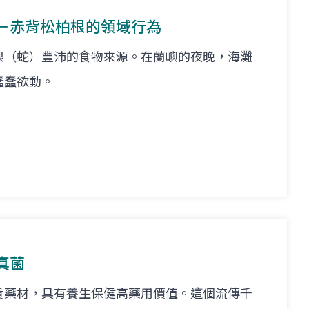
－赤背松柏根的領域行為
根（蛇）豐沛的食物來源。在蘭嶼的夜晚，海灘
蠢蠢欲動。
真菌
貴藥材，具有養生保健高藥用價值。這個流傳千