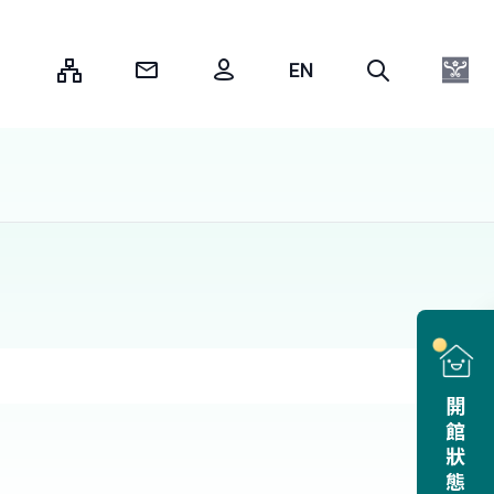
:::
開館狀態