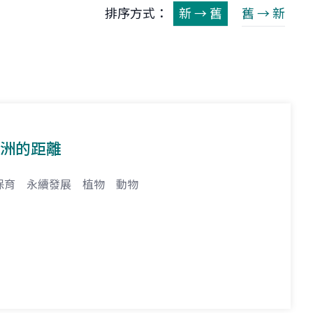
排序方式：
新 → 舊
舊 → 新
羅洲的距離
保育
永續發展
植物
動物