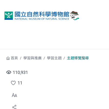
跳到中央內容區塊
首頁
學習與推廣
學習主題
主題導覽搜尋
110,931
11
點
選
喜