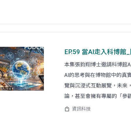
EP.59 當AI走入科博
本集張鈞翔博士邀請科博館A
AI的思考與在博物館中的真
覽與沉浸式互動展覽，未來
論，甚至會擁有專屬的「參
資訊科技