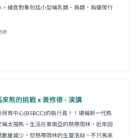
休。捕食對象包括小型哺乳類、鳥類、兩棲爬行
動物
馬來熊的挑戰 x 黃修德 - 演講
保育中心(BSBCC)的執行長！！堪稱新一代熊
又稱太陽熊。生活在東南亞的熱帶雨林，近年因
題數量減少，但熱帶雨林的生靈浩劫，不只馬來