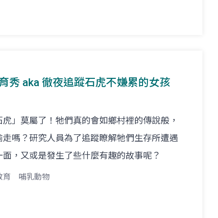
t. 林育秀 aka 徹夜追蹤石虎不嫌累的女孩
石虎」莫屬了！牠們真的會如鄉村裡的傳說般，
偷走嗎？研究人員為了追蹤瞭解牠們生存所遭遇
一面，又或是發生了些什麼有趣的故事呢？
教育
哺乳動物