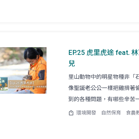
EP.25 虎里虎途 fea
兒
里山動物中的明星物種非「
像聖誕老公公一樣把雞揹著
到的各種問題，有哪些辛苦
環境開發
自然保育
食農