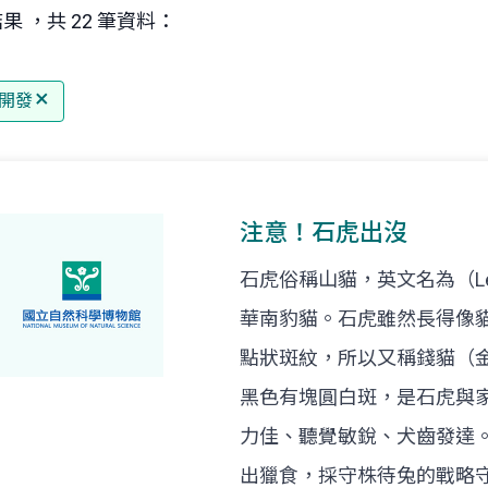
果 ，共 22 筆資料：
開發
注意！石虎出沒
石虎俗稱山貓，英文名為（Le
華南豹貓。石虎雖然長得像
點狀斑紋，所以又稱錢貓（
黑色有塊圓白斑，是石虎與
力佳、聽覺敏銳、犬齒發達
出獵食，採守株待兔的戰略