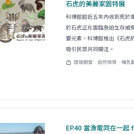
石虎的美麗家園特展
科博館館近五年內收到死於車
於石虎正在面臨急迫生存威
要元素，科博館推出《石虎
吸引民眾共同關注。
環境開發
自然保育
哺乳
EP.40 當漁電同在一起 