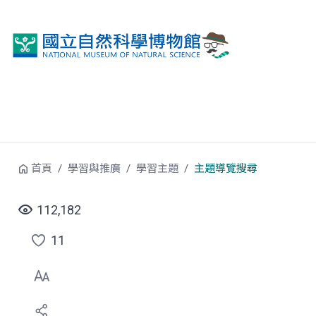
跳到中央內容區塊
首頁
學習與推廣
學習主題
主題導覽搜尋
112,182
11
點
選
喜