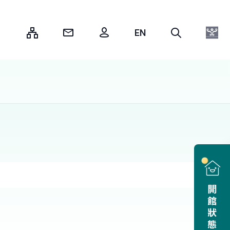
:::
開館狀態