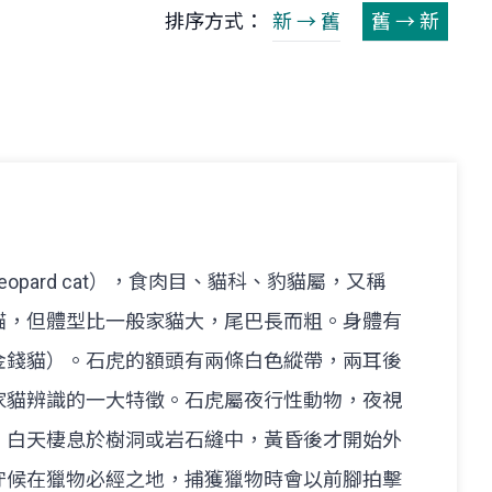
排序方式：
新 → 舊
舊 → 新
opard cat），食肉目、貓科、豹貓屬，又稱
貓，但體型比一般家貓大，尾巴長而粗。身體有
金錢貓）。石虎的額頭有兩條白色縱帶，兩耳後
家貓辨識的一大特徵。石虎屬夜行性動物，夜視
。白天棲息於樹洞或岩石縫中，黃昏後才開始外
守候在獵物必經之地，捕獲獵物時會以前腳拍擊