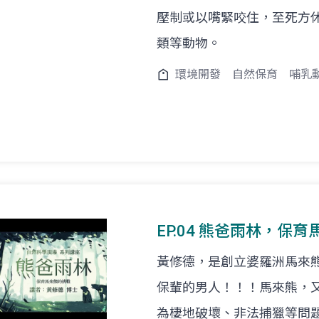
壓制或以嘴緊咬住，至死方
類等動物。
環境開發
自然保育
哺乳
EP.04 熊爸雨林，保育
黃修德，是創立婆羅洲馬來熊
保輩的男人！！！馬來熊，
為棲地破壞、非法捕獵等問