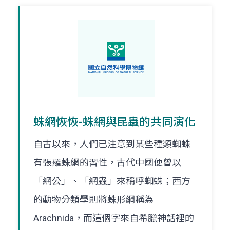
蛛網恢恢-蛛網與昆蟲的共同演化
自古以來，人們已注意到某些種類蜘蛛
有張羅蛛網的習性，古代中國便曾以
「網公」、「網蟲」來稱呼蜘蛛；西方
的動物分類學則將蛛形綱稱為
Arachnida，而這個字來自希臘神話裡的