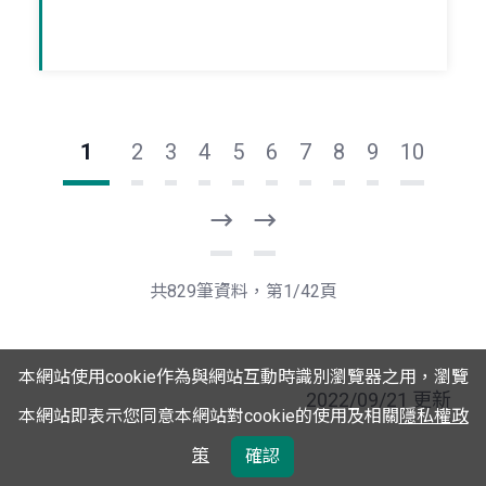
1
2
3
4
5
6
7
8
9
10
下
最
一
後
頁
一
共829筆資料，第1/42頁
頁
本網站使用cookie作為與網站互動時識別瀏覽器之用，瀏覽
2022/09/21 更新
本網站即表示您同意本網站對cookie的使用及相關
隱私權政
策
確認