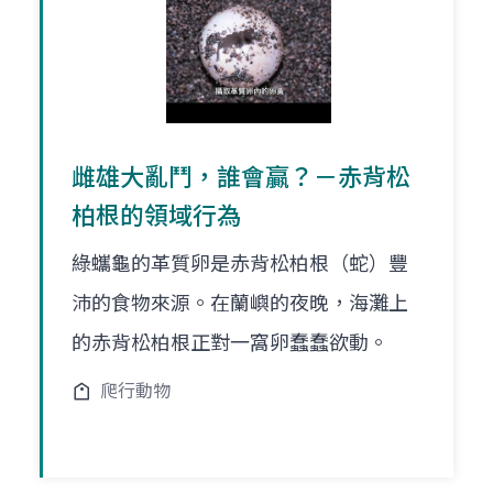
雌雄大亂鬥，誰會贏？－赤背松
柏根的領域行為
綠蠵龜的革質卵是赤背松柏根（蛇）豐
沛的食物來源。在蘭嶼的夜晚，海灘上
的赤背松柏根正對一窩卵蠢蠢欲動。
爬行動物