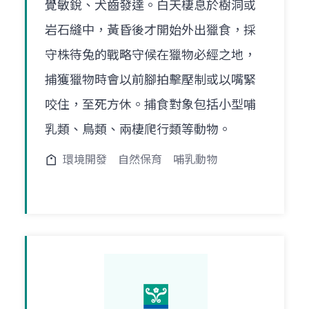
覺敏銳、犬齒發達。白天棲息於樹洞或
岩石縫中，黃昏後才開始外出獵食，採
守株待兔的戰略守候在獵物必經之地，
捕獲獵物時會以前腳拍擊壓制或以嘴緊
咬住，至死方休。捕食對象包括小型哺
乳類、鳥類、兩棲爬行類等動物。
環境開發
自然保育
哺乳動物