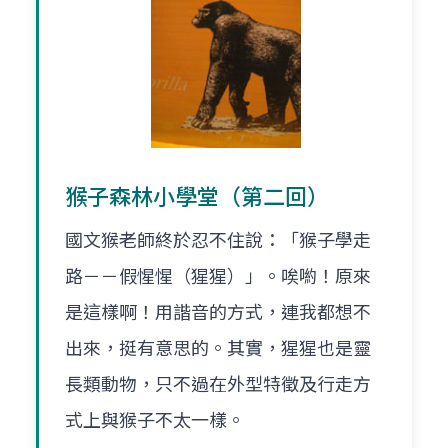
猴子森林小學堂（第二回）
國文猴老師終於忍不住說：「猴子學走
路－－假惺惺（猩猩）」。唉喲！原來
是這樣啊！用諧音的方式，連我都想不
出來，挺有意思的。其實，猩猩也是靈
長類動物，只不過在外型特徵及行走方
式上與猴子不太一樣。