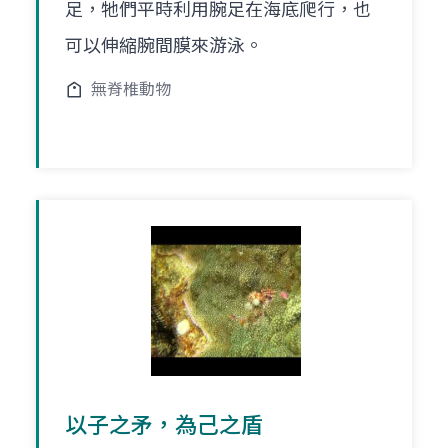
足，牠們平時利用腕足在海底爬行，也
可以伸縮腕間膜來游泳。
無脊椎動物
以子之矛，為己之盾