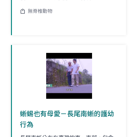
無脊椎動物
蜥蜴也有母愛－長尾南蜥的護幼
行為