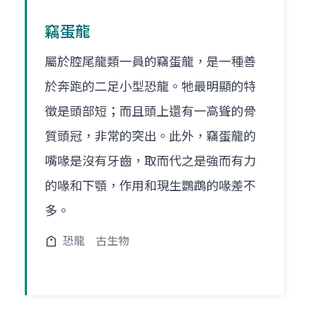
竊蛋龍
屬於腔尾龍類一員的竊蛋龍，是一種善
於奔跑的二足小型恐龍。牠最明顯的特
徵是頭部短；而且頭上還有一高聳的骨
質頭冠，非常的突出。此外，竊蛋龍的
嘴喙是沒有牙齒，取而代之是強而有力
的喙和下顎，作用和現生鸚鵡的喙差不
多。
恐龍
古生物