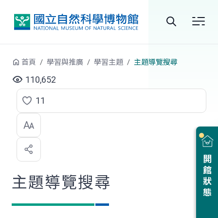
跳到中央內容區塊
全
站
首頁
學習與推廣
學習主題
主題導覽搜尋
搜
110,652
尋
11
點
選
喜
開館狀態
歡
主題導覽搜尋