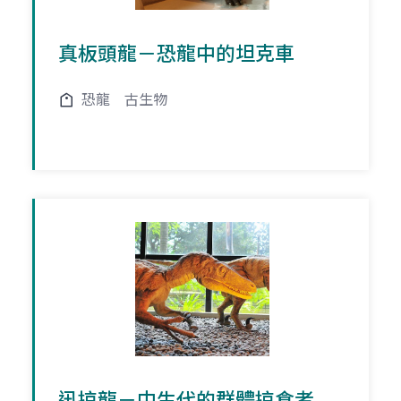
真板頭龍－恐龍中的坦克車
恐龍
古生物
迅掠龍－中生代的群體掠食者