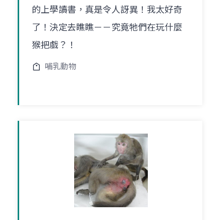
的上學讀書，真是令人訝異！我太好奇
了！決定去瞧瞧－－究竟牠們在玩什麼
猴把戲？！
哺乳動物