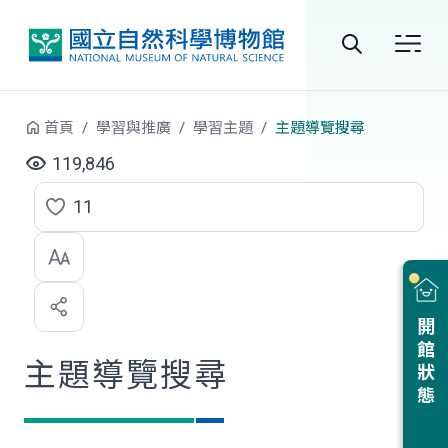
跳到中央內容區塊
全
站
首頁
學習與推廣
學習主題
主題導覽搜尋
搜
119,846
尋
11
點
選
喜
開館狀態
歡
主題導覽搜尋