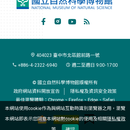
國
立
自
Facebook
Instagram
Youtube
RSS
然
訂
科
閱
學
404023 臺中市北區館前路一號
博
+886-4-2322-6940
週二至週日 9:00-17:00
物
© 國立自然科學博物館版權所有
館
政府網站資料開放宣告
隱私權及資訊安全政策
最佳瀏覽體驗：Chrome、Firefox、Edge、Safari
本網站使用cookie作為與網站互動時識別瀏覽器之用，瀏覽
本網站即表示您同意本網站對cookie的使用及相關
隱私權政
策
確認