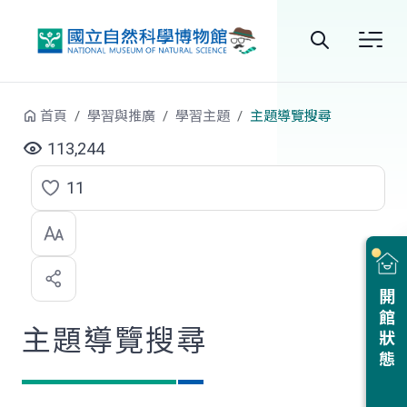
跳到中央內容區塊
全
站
首頁
學習與推廣
學習主題
主題導覽搜尋
搜
113,244
尋
11
點
選
喜
開館狀態
歡
主題導覽搜尋