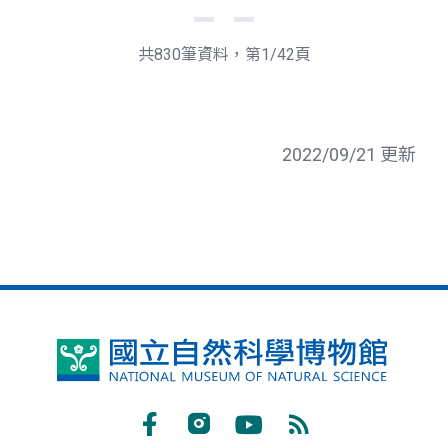
下
最
一
後
頁
一
共830筆資料，第1/42頁
頁
2022/09/21 更新
國
立
自