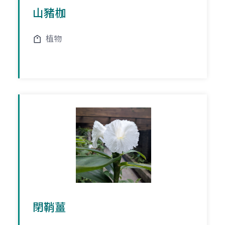
山豬枷
植物
閉鞘薑