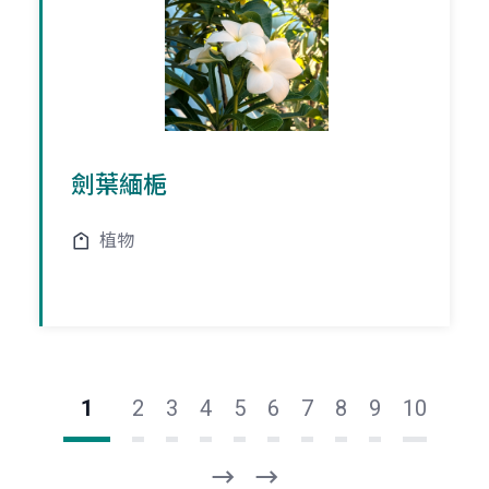
劍葉緬梔
植物
1
2
3
4
5
6
7
8
9
10