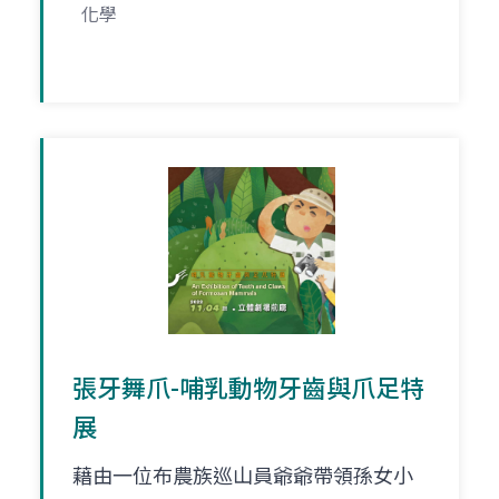
化學
張牙舞爪-哺乳動物牙齒與爪足特
展
藉由一位布農族巡山員爺爺帶領孫女小