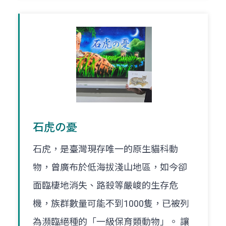
石虎の憂
石虎，是臺灣現存唯一的原生貓科動
物，曾廣布於低海拔淺山地區，如今卻
面臨棲地消失、路殺等嚴峻的生存危
機，族群數量可能不到1000隻，已被列
為瀕臨絕種的「一級保育類動物」。 讓