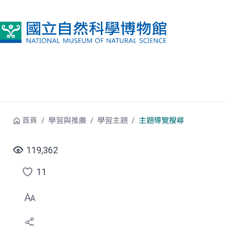
跳到中央內容區塊
首頁
學習與推廣
學習主題
主題導覽搜尋
119,362
11
點
選
喜