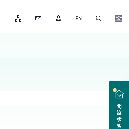
:::
開館狀態