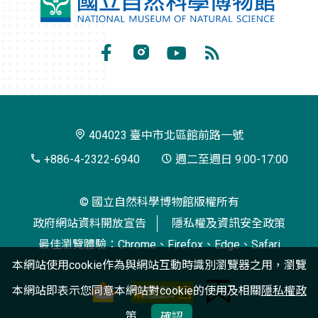
國
立
自
Facebook
Instagram
Youtube
RSS
然
訂
科
閱
學
404023 臺中市北區館前路一號
博
+886-4-2322-6940
週二至週日 9:00-17:00
物
© 國立自然科學博物館版權所有
館
政府網站資料開放宣告
隱私權及資訊安全政策
最佳瀏覽體驗：Chrome、Firefox、Edge、Safari
本網站使用cookie作為與網站互動時識別瀏覽器之用，瀏覽
本網站即表示您同意本網站對cookie的使用及相關
隱私權政
策
確認