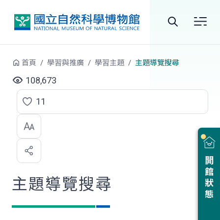
跳到中央內容區塊
全
站
首頁
學習與推廣
學習主題
主題導覽搜尋
搜
108,673
尋
11
點
選
喜
開館狀態
歡
主題導覽搜尋