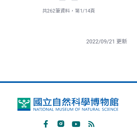
一
後
頁
一
共262筆資料，第1/14頁
頁
2022/09/21 更新
國
立
自
Facebook
Instagram
Youtube
RSS
然