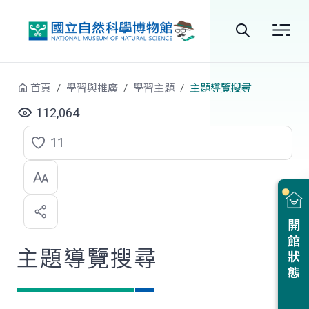
跳到中央內容區塊
全
站
首頁
學習與推廣
學習主題
主題導覽搜尋
搜
112,064
尋
11
點
選
喜
開館狀態
歡
主題導覽搜尋