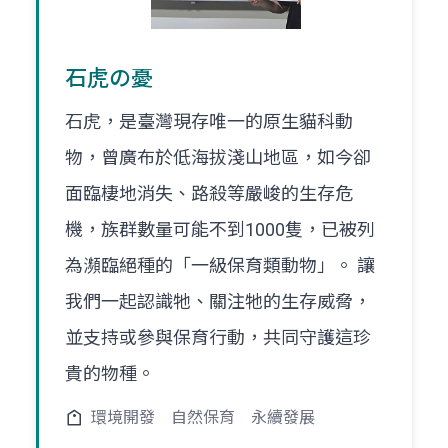
石虎の憂
石虎，是臺灣現存唯一的原生貓科動
物，曾廣布於低海拔淺山地區，如今卻
面臨棲地消失、路殺等嚴峻的生存危
機，族群數量可能不到1000隻，已被列
為瀕臨絕種的「一級保育類動物」。 讓
我們一起認識牠、關注牠的生存威脅，
並支持或參與保育行動，共同守護這珍
貴的物種。
環境開發
自然保育
永續發展