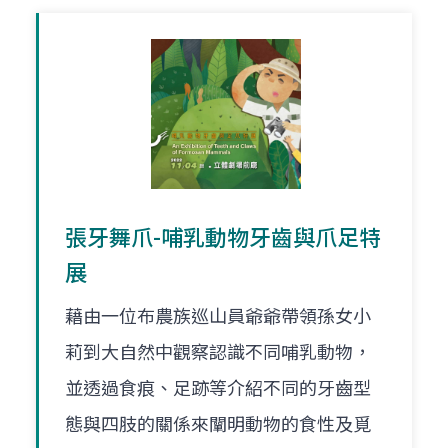
張牙舞爪-哺乳動物牙齒與爪足特
展
藉由一位布農族巡山員爺爺帶領孫女小
莉到大自然中觀察認識不同哺乳動物，
並透過食痕、足跡等介紹不同的牙齒型
態與四肢的關係來闡明動物的食性及覓