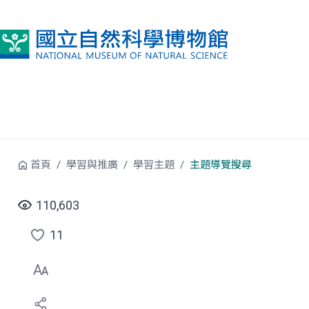
跳到中央內容區塊
首頁
學習與推廣
學習主題
主題導覽搜尋
110,603
11
點
選
喜