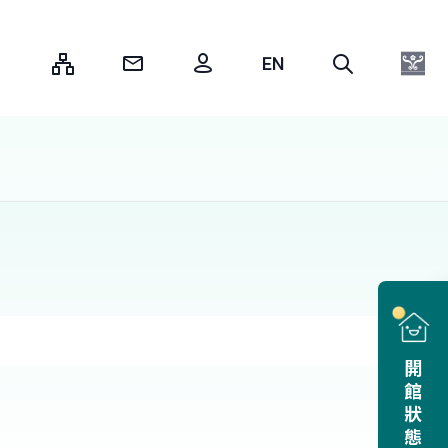
:::
開館狀態