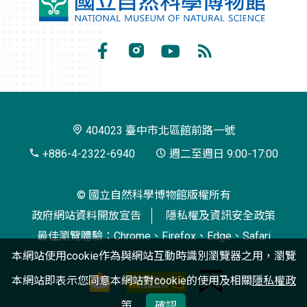
國
立
自
Facebook
Instagram
Youtube
RSS
然
訂
科
閱
學
404023 臺中市北區館前路一號
博
+886-4-2322-6940
週二至週日 9:00-17:00
物
© 國立自然科學博物館版權所有
館
政府網站資料開放宣告
隱私權及資訊安全政策
最佳瀏覽體驗：Chrome、Firefox、Edge、Safari
本網站使用cookie作為與網站互動時識別瀏覽器之用，瀏覽
本網站即表示您同意本網站對cookie的使用及相關
隱私權政
策
確認