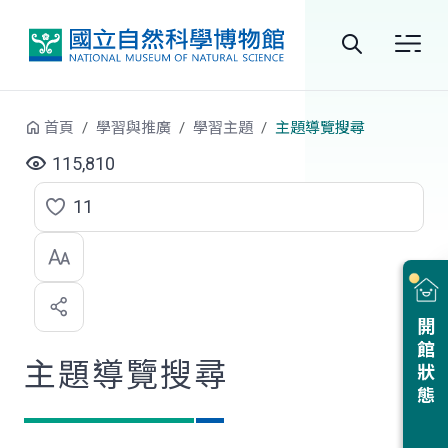
跳到中央內容區塊
全
站
首頁
學習與推廣
學習主題
主題導覽搜尋
搜
115,810
尋
11
點
選
喜
開館狀態
歡
主題導覽搜尋