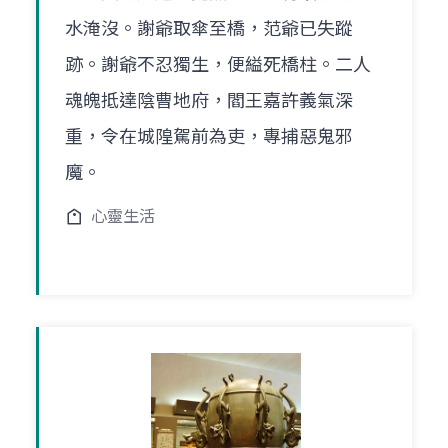
水淹沒。謝爺取傘至橋，范爺已失蹤
跡。謝爺不忍獨生，便縊死橋柱。二人
魂魄抵達陰曹地府，閻王嘉許義氣深
重，令在城隍駕前為吏，專捕惡鬼邪
魔。
心靈生活