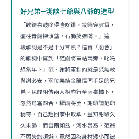
好兄弟—淺談七爺與八爺的造型
「歡鑼喜鼓咚得隆咚鏘，鈸鐃穿雲霄，
盤柱青龍探頭望，石獅笑張嘴。」這一
段歌詞是不是十分耳熟？這首「廟會」
的歌詞中寫到「范謝將軍站兩旁，叱吒
想當年。」范、謝將軍指的就是范無救
與謝必安，兩位義結金蘭情同手足的兄
弟。民間相傳兩人相約行至南臺橋下，
忽然烏雲四合，驟雨將至，謝爺請范爺
稍待，自己趕回家中取傘，豈知謝爺久
久未歸，而雷雨傾盆，河水暴漲，范爺
不願失約趨避，竟然因為身材矮小而被