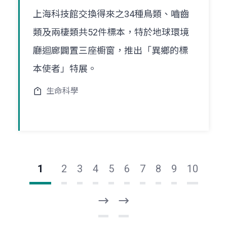
上海科技館交換得來之34種鳥類、嚙齒
類及兩棲類共52件標本，特於地球環境
廳迴廊闢置三座櫥窗，推出「異鄉的標
本使者」特展。
生命科學
1
2
3
4
5
6
7
8
9
10
下
最
一
後