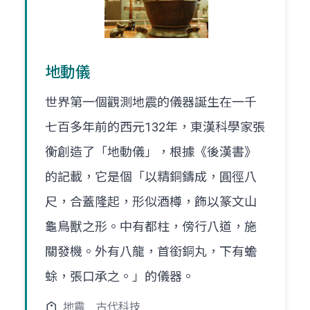
地動儀
世界第一個觀測地震的儀器誕生在一千
七百多年前的西元132年，東漢科學家張
衡創造了「地動儀」，根據《後漢書》
的記載，它是個「以精銅鑄成，圓徑八
尺，合蓋隆起，形似酒樽，飾以篆文山
龜鳥獸之形。中有都柱，傍行八道，施
關發機。外有八龍，首銜銅丸，下有蟾
蜍，張口承之。」的儀器。
地震
古代科技