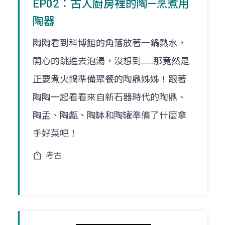
EP02：古人廚房裡的陶—烹煮用
陶器
陶陶看到科博館的角落放著一鍋熱水，
開心的跳進去泡湯，沒想到......那竟然是
正要煮火鍋準備聚餐的陶鼎姊姊！跟著
陶陶一起看看來自新石器時代的陶鼎、
陶盂、陶甗、陶缽和陶罐準備了什麼拿
手好菜吧！
考古