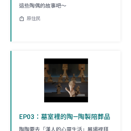
這些陶偶的故事吧～
原住民
EP03：墓室裡的陶—陶製陪葬品
陶陶要去「漢人的心靈生活」展場裡拜