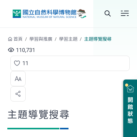
跳到中央內容區塊
全
站
首頁
學習與推廣
學習主題
主題導覽搜尋
搜
110,731
尋
11
點
選
喜
開館狀態
歡
主題導覽搜尋