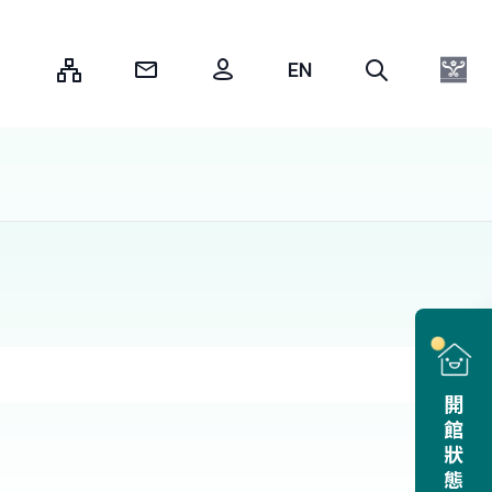
:::
開館狀態