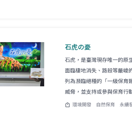
石虎の憂
石虎，是臺灣現存唯一的原
面臨棲地消失、路殺等嚴峻的
列為瀕臨絕種的「一級保育
威脅，並支持或參與保育行
環境開發
自然保育
永續