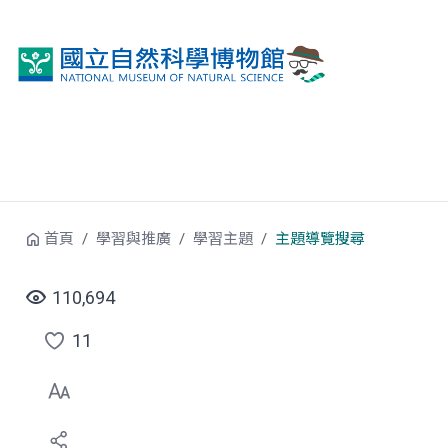
跳到中央內容區塊
首頁
學習與推廣
學習主題
主題導覽搜尋
110,694
11
點
選
喜