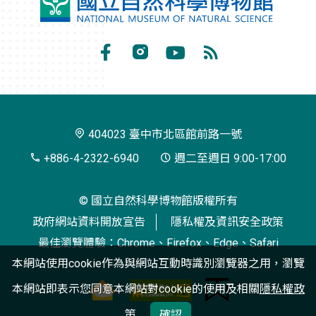
國
立
自
Facebook
Instagram
Youtube
RSS
然
訂
科
閱
學
404023 臺中市北區館前路一號
博
+886-4-2322-6940
週二至週日 9:00-17:00
物
© 國立自然科學博物館版權所有
館
政府網站資料開放宣告
隱私權及資訊安全政策
最佳瀏覽體驗：Chrome、Firefox、Edge、Safari
本網站使用cookie作為與網站互動時識別瀏覽器之用，瀏覽
本網站即表示您同意本網站對cookie的使用及相關
隱私權政
策
確認