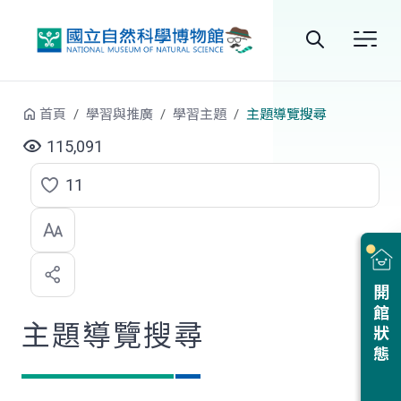
跳到中央內容區塊
全
站
首頁
學習與推廣
學習主題
主題導覽搜尋
搜
115,091
尋
11
點
選
喜
開館狀態
歡
主題導覽搜尋