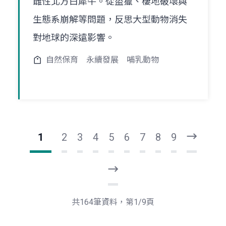
雌性北方白犀牛。從盜獵、棲地破壞與
生態系崩解等問題，反思大型動物消失
對地球的深遠影響。
自然保育
永續發展
哺乳動物
1
2
3
4
5
6
7
8
9
下
一
頁
最
後
一
共164筆資料，第1/9頁
頁