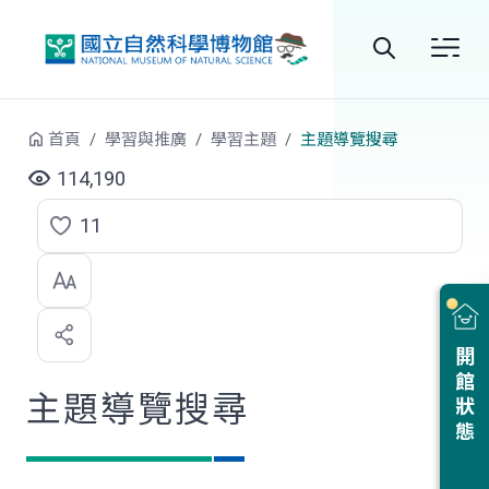
跳到中央內容區塊
全
站
首頁
學習與推廣
學習主題
主題導覽搜尋
搜
114,190
尋
11
點
選
喜
開館狀態
歡
主題導覽搜尋