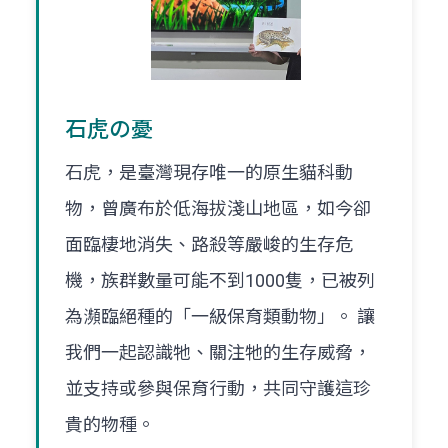
石虎の憂
石虎，是臺灣現存唯一的原生貓科動
物，曾廣布於低海拔淺山地區，如今卻
面臨棲地消失、路殺等嚴峻的生存危
機，族群數量可能不到1000隻，已被列
為瀕臨絕種的「一級保育類動物」。 讓
我們一起認識牠、關注牠的生存威脅，
並支持或參與保育行動，共同守護這珍
貴的物種。