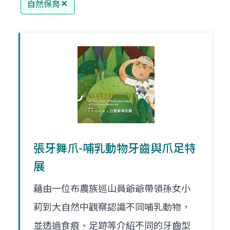
自然保育
張牙舞爪-哺乳動物牙齒與爪足特
展
藉由一位布農族巡山員爺爺帶領孫女小
莉到大自然中觀察認識不同哺乳動物，
並透過食痕、足跡等介紹不同的牙齒型