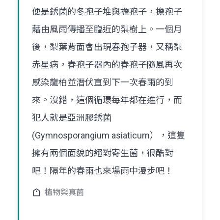
便是銹菌的冬孢子堆與擔孢子，擔孢子
藉由風雨傳播至臨近的梨樹上。一個月
後，梨葉背面會出現春孢子器，又稱梨
赤星病，春孢子器內的春孢子隨風再次
感染龍柏並潛伏直到下一次春雨的到
來。沒錯，這個循環每年都在進行，而
犯人就是亞洲膠銹菌
(Gymnosporangium asiaticum），這隻
擁有兩個面貌的絕對寄生菌，很酷對
吧！隔年的春雨也來場雨中漫步吧！
植物與真菌