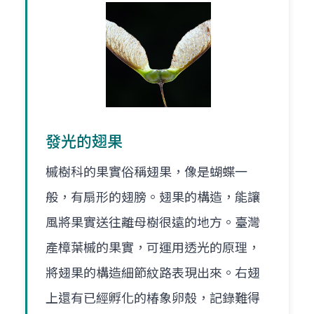
發光的翅果
槭樹科的果實俗稱翅果，像是蝴蝶一
般，有扇形的翅膀。翅果的構造，能讓
風將果實送往離母樹很遠的地方。臺灣
產樟葉槭的果實，可運用透光的原理，
將翅果的構造細節紋路表現出來。右翅
上還有已經孵化的椿象卵殼，記錄難得