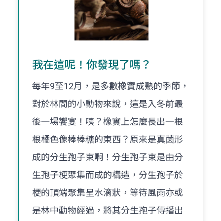
我在這呢！你發現了嗎？
每年9至12月，是多數橡實成熟的季節，
對於林間的小動物來說，這是入冬前最
後一場饗宴！咦？橡實上怎麼長出一根
根橘色像棒棒糖的東西？原來是真菌形
成的分生孢子束啊！分生孢子束是由分
生孢子梗聚集而成的構造，分生孢子於
梗的頂端聚集呈水滴狀，等待風雨亦或
是林中動物經過，將其分生孢子傳播出