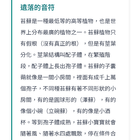
遺落的音符
苔蘚是一種最低等的高等植物，也是世
界上分布最廣的植物之一。苔蘚植物只
有假根（沒有真正的根），但是有莖葉
分化。莖葉結構叫配子體，在繁殖階
段，配子體上長出孢子體。苔蘚的子囊
蒴就像是一間小房間，裡面有成千上萬
個孢子，不同種苔蘚有著不同形狀的小
房間，有的是圓球形的（澤蘚），有的
像個小碗（立碗蘚），有的像是小酒
杯。等到孢子體成熟，苔蘚小寶寶就會
隨著風、隨著水四處飄散，停在條件合