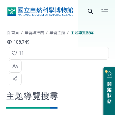
跳到中央內容區塊
全
站
首頁
學習與推廣
學習主題
主題導覽搜尋
搜
108,749
尋
11
點
選
喜
開館狀態
歡
主題導覽搜尋