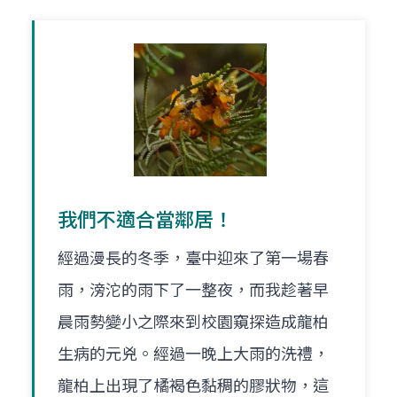
我們不適合當鄰居！
經過漫長的冬季，臺中迎來了第一場春
雨，滂沱的雨下了一整夜，而我趁著早
晨雨勢變小之際來到校園窺探造成龍柏
生病的元兇。經過一晚上大雨的洗禮，
龍柏上出現了橘褐色黏稠的膠狀物，這