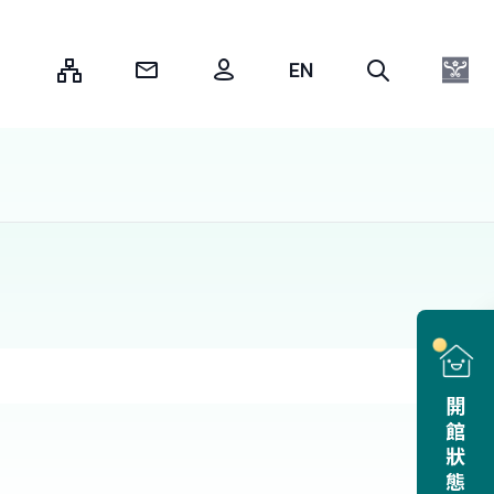
:::
開館狀態