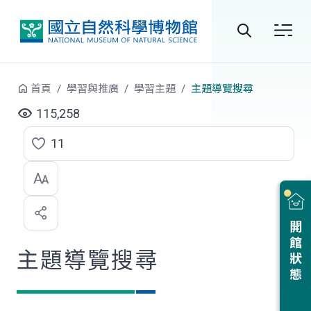
跳到中央內容區塊
全
站
首頁
學習與推廣
學習主題
主題導覽搜尋
搜
115,258
尋
11
點
選
喜
開館狀態
歡
主題導覽搜尋