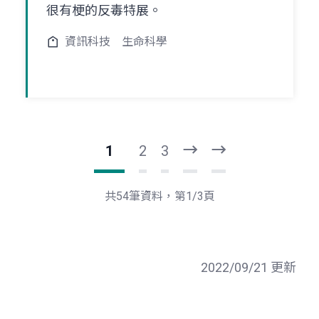
很有梗的反毒特展。
資訊科技
生命科學
1
2
3
下
最
一
後
頁
一
共54筆資料，第1/3頁
頁
2022/09/21 更新