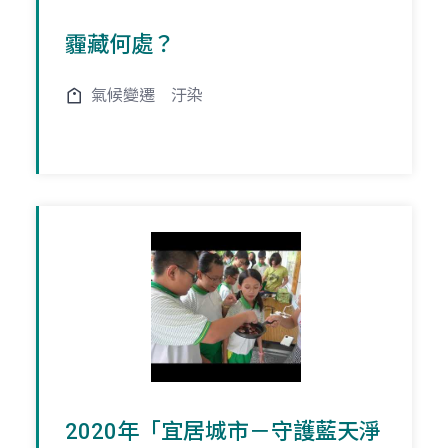
霾藏何處？
氣候變遷
汙染
2020年「宜居城市－守護藍天淨