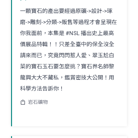
一顆寶石的產出要經過原礦->設計->琢
磨->雕刻->分類->販售等過程才會呈現在
你我面前，本集是 #NSL 播出史上最高
價展品特輯！！只差全臺中的保全沒全
請來而已，究竟閃閃惹人愛、翠玉尬白
菜的寶石玉石要怎麼挑？寶石界名師黎
龍興大大不藏私，鑑賞密技大公開！用
科學方法告訴你！
岩石礦物