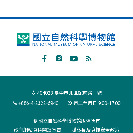
國
立
自
Facebook
Instagram
Youtube
RSS
然
訂
科
閱
學
404023 臺中市北區館前路一號
博
+886-4-2322-6940
週二至週日 9:00-17:00
物
© 國立自然科學博物館版權所有
館
政府網站資料開放宣告
隱私權及資訊安全政策