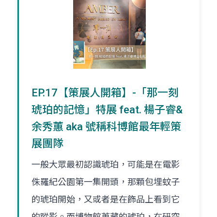
EP.17【策展人開箱】-「那一刻
琥珀的記憶」特展 feat. 楊子睿&
余秀蕙 aka 號稱科博館最年輕策
展團隊
一般大眾最初認識琥珀，可能是在電影
侏羅紀公園第一集開頭，那顆包埋蚊子
的琥珀開始，又或者是在飾品上看到它
的蹤影。而博物館蒐藏的琥珀，在研究