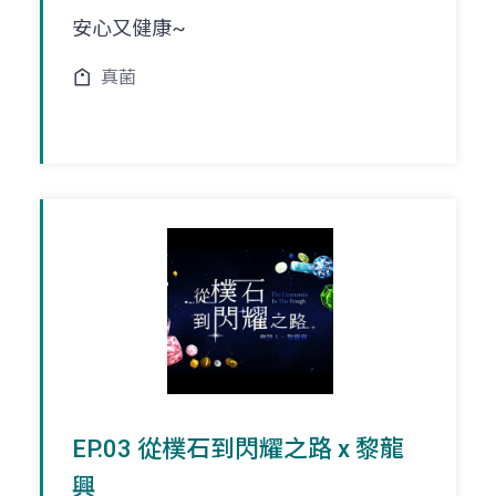
安心又健康~
真菌
EP.03 從樸石到閃耀之路 x 黎龍
興