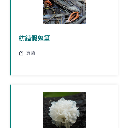
紡錘假鬼筆
真菌