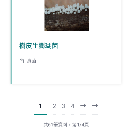
樹皮生膨瑚菌
真菌
1
2
3
4
下
最
一
後
頁
一
共61筆資料，第1/4頁
頁