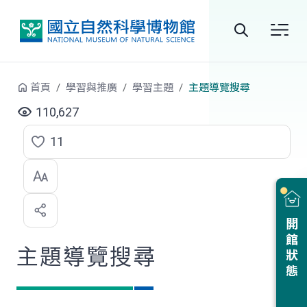
跳到中央內容區塊
全
站
首頁
學習與推廣
學習主題
主題導覽搜尋
搜
110,627
尋
11
點
選
喜
開館狀態
歡
主題導覽搜尋