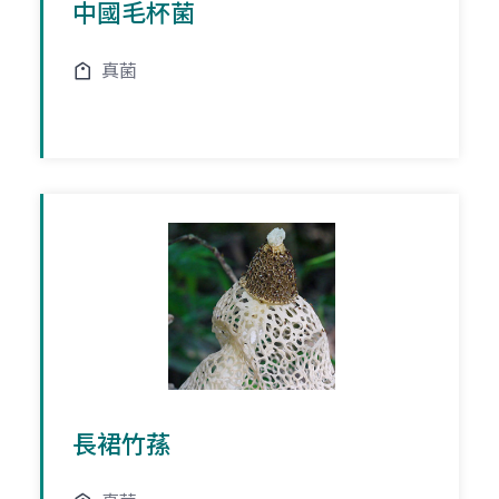
中國毛杯菌
真菌
長裙竹蓀