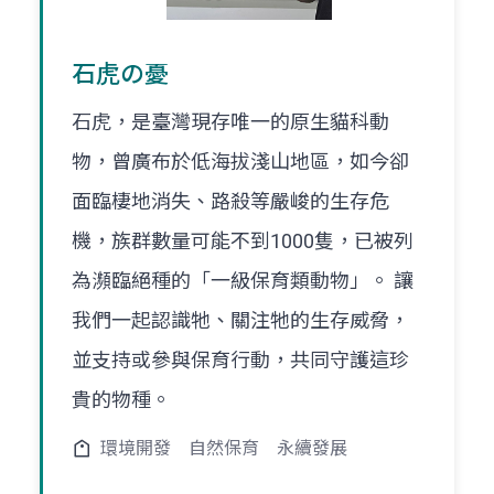
石虎の憂
石虎，是臺灣現存唯一的原生貓科動
物，曾廣布於低海拔淺山地區，如今卻
面臨棲地消失、路殺等嚴峻的生存危
機，族群數量可能不到1000隻，已被列
為瀕臨絕種的「一級保育類動物」。 讓
我們一起認識牠、關注牠的生存威脅，
並支持或參與保育行動，共同守護這珍
貴的物種。
環境開發
自然保育
永續發展