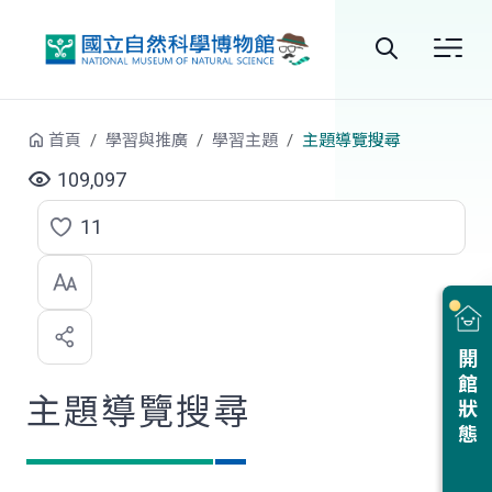
跳到中央內容區塊
全
站
首頁
學習與推廣
學習主題
主題導覽搜尋
搜
109,097
尋
11
點
選
喜
開館狀態
歡
主題導覽搜尋