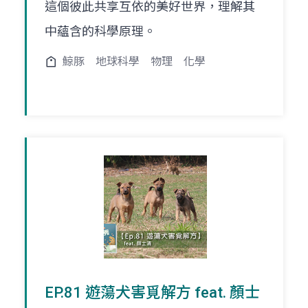
這個彼此共享互依的美好世界，理解其
中蘊含的科學原理。
鯨豚
地球科學
物理
化學
EP.81 遊蕩犬害覓解方 feat. 顏士