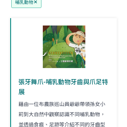
哺乳動物
張牙舞爪-哺乳動物牙齒與爪足特
展
藉由一位布農族巡山員爺爺帶領孫女小
莉到大自然中觀察認識不同哺乳動物，
並透過食痕、足跡等介紹不同的牙齒型