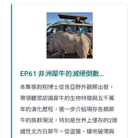
EP.61 非洲犀牛的滅絕倒數...
本集張鈞翔博士從肯亞野外觀察出發，
帶領聽眾認識犀牛的生物特徵與五千萬
年的演化歷程，進一步介紹現存各類犀
牛的族群現況，特別是世界上僅存的2頭
雌性北方白犀牛。從盜獵、棲地破壞與