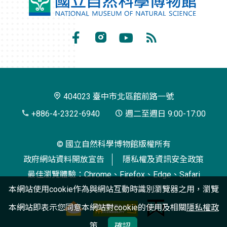
國
立
自
Facebook
Instagram
Youtube
RSS
然
訂
科
閱
學
404023 臺中市北區館前路一號
博
+886-4-2322-6940
週二至週日 9:00-17:00
物
© 國立自然科學博物館版權所有
館
政府網站資料開放宣告
隱私權及資訊安全政策
最佳瀏覽體驗：Chrome、Firefox、Edge、Safari
本網站使用cookie作為與網站互動時識別瀏覽器之用，瀏覽
本網站即表示您同意本網站對cookie的使用及相關
隱私權政
策
確認