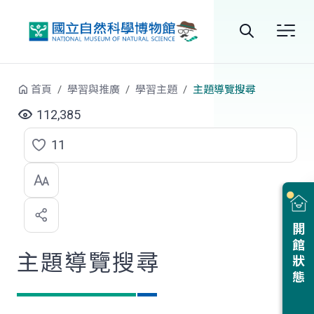
跳到中央內容區塊
全
站
首頁
學習與推廣
學習主題
主題導覽搜尋
搜
112,385
尋
11
點
選
喜
開館狀態
歡
主題導覽搜尋