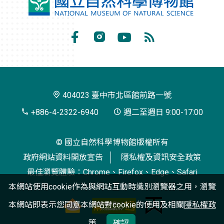
國
立
自
Facebook
Instagram
Youtube
RSS
然
訂
科
閱
學
404023 臺中市北區館前路一號
博
+886-4-2322-6940
週二至週日 9:00-17:00
物
© 國立自然科學博物館版權所有
館
政府網站資料開放宣告
隱私權及資訊安全政策
最佳瀏覽體驗：Chrome、Firefox、Edge、Safari
本網站使用cookie作為與網站互動時識別瀏覽器之用，瀏覽
本網站即表示您同意本網站對cookie的使用及相關
隱私權政
策
確認