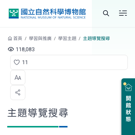
跳到中央內容區塊
全
站
首頁
學習與推廣
學習主題
主題導覽搜尋
搜
118,083
尋
11
點
選
喜
開館狀態
歡
主題導覽搜尋