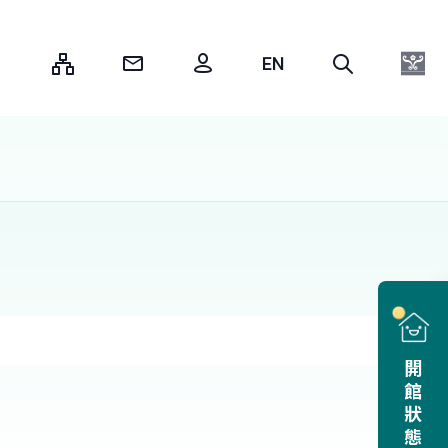
:::
開館狀態