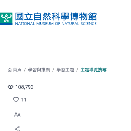
跳到中央內容區塊
首頁
學習與推廣
學習主題
主題導覽搜尋
108,793
11
點
選
喜