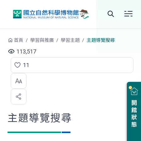
跳到中央內容區塊
全
站
首頁
學習與推廣
學習主題
主題導覽搜尋
搜
113,517
尋
11
點
選
喜
開館狀態
歡
主題導覽搜尋