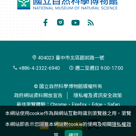
國
立
自
Facebook
Instagram
Youtube
RSS
然
訂
科
閱
學
404023 臺中市北區館前路一號
博
+886-4-2322-6940
週二至週日 9:00-17:00
物
© 國立自然科學博物館版權所有
館
政府網站資料開放宣告
隱私權及資訊安全政策
最佳瀏覽體驗：Chrome、Firefox、Edge、Safari
本網站使用cookie作為與網站互動時識別瀏覽器之用，瀏覽
本網站即表示您同意本網站對cookie的使用及相關
隱私權政
策
確認