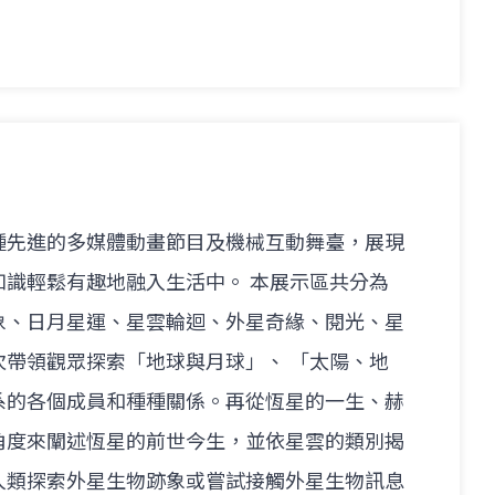
種先進的多媒體動畫節目及機械互動舞臺，展現
知識輕鬆有趣地融入生活中。 本展示區共分為
象、日月星運、星雲輪迴、外星奇緣、閱光、星
次帶領觀眾探索「地球與月球」、 「太陽、地
系的各個成員和種種關係。再從恆星的一生、赫
角度來闡述恆星的前世今生，並依星雲的類別揭
人類探索外星生物跡象或嘗試接觸外星生物訊息