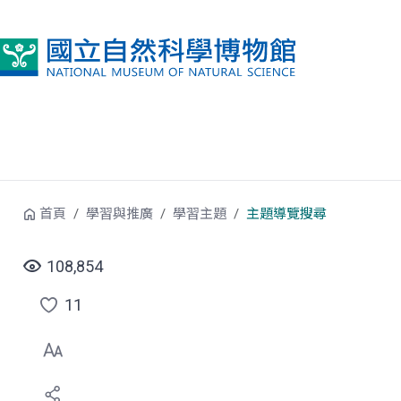
跳到中央內容區塊
首頁
學習與推廣
學習主題
主題導覽搜尋
108,854
11
點
選
喜