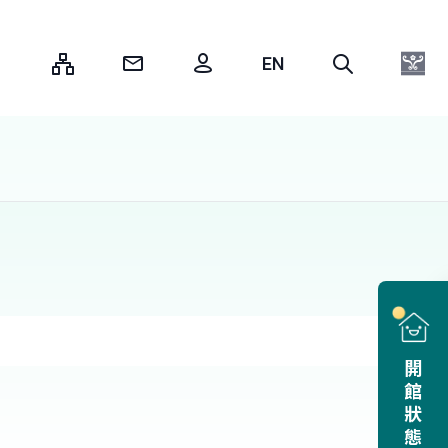
:::
開館狀態