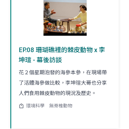
EP.08 珊瑚礁裡的棘皮動物 x 李
坤瑄 - 幕後訪談
花２個星期泡發的海參本參，在現場帶
了活體海參做比較，李坤瑄大哥也分享
人們食用棘皮動物的現況及歷史。
環境科學
無脊椎動物