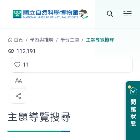
跳到中央內容區塊
全
站
首頁
學習與推廣
學習主題
主題導覽搜尋
搜
112,191
尋
11
點
選
喜
開館狀態
歡
主題導覽搜尋