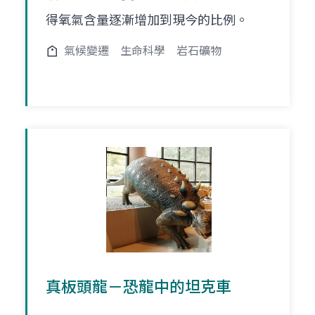
得氧氣含量逐漸增加到現今的比例。
氣候變遷
生命科學
岩石礦物
真板頭龍－恐龍中的坦克車