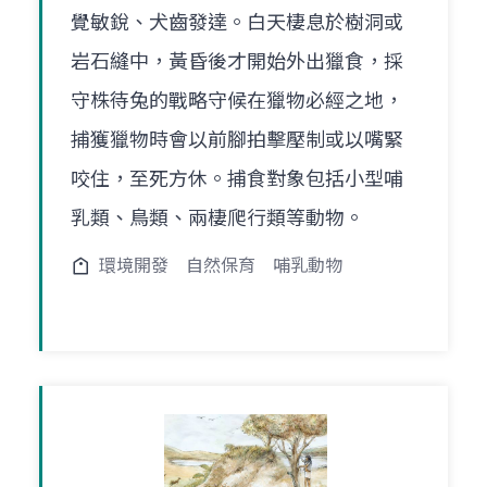
覺敏銳、犬齒發達。白天棲息於樹洞或
岩石縫中，黃昏後才開始外出獵食，採
守株待兔的戰略守候在獵物必經之地，
捕獲獵物時會以前腳拍擊壓制或以嘴緊
咬住，至死方休。捕食對象包括小型哺
乳類、鳥類、兩棲爬行類等動物。
環境開發
自然保育
哺乳動物