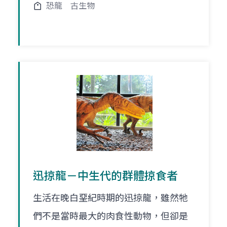
恐龍
古生物
迅掠龍－中生代的群體掠食者
生活在晚白堊紀時期的迅掠龍，雖然牠
們不是當時最大的肉食性動物，但卻是