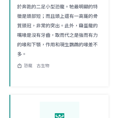
於奔跑的二足小型恐龍。牠最明顯的特
徵是頭部短；而且頭上還有一高聳的骨
質頭冠，非常的突出。此外，竊蛋龍的
嘴喙是沒有牙齒，取而代之是強而有力
的喙和下顎，作用和現生鸚鵡的喙差不
多。
恐龍
古生物