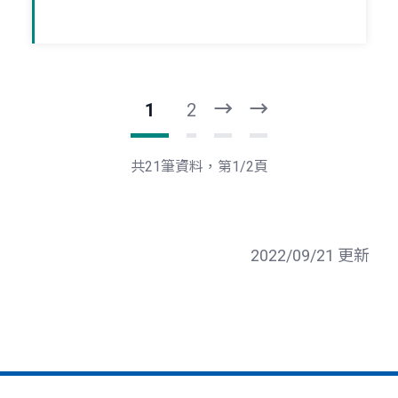
1
2
下
最
一
後
頁
一
共21筆資料，第1/2頁
頁
2022/09/21 更新