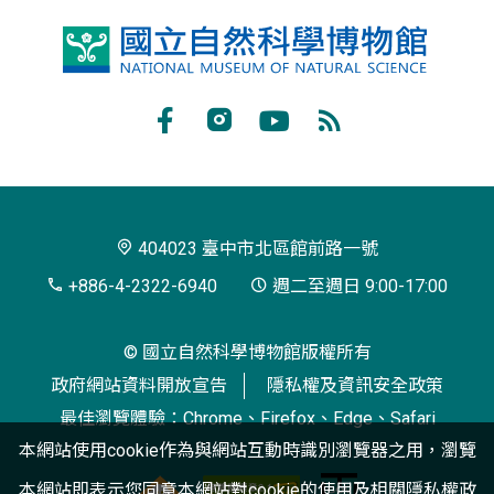
國
立
自
Facebook
Instagram
Youtube
RSS
然
訂
科
閱
學
404023 臺中市北區館前路一號
博
+886-4-2322-6940
週二至週日 9:00-17:00
物
© 國立自然科學博物館版權所有
館
政府網站資料開放宣告
隱私權及資訊安全政策
最佳瀏覽體驗：Chrome、Firefox、Edge、Safari
本網站使用cookie作為與網站互動時識別瀏覽器之用，瀏覽
本網站即表示您同意本網站對cookie的使用及相關
隱私權政