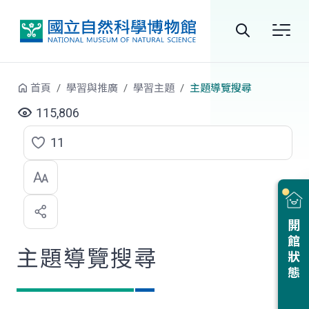
跳到中央內容區塊
全
站
首頁
學習與推廣
學習主題
主題導覽搜尋
搜
115,806
尋
11
點
選
喜
開館狀態
歡
主題導覽搜尋