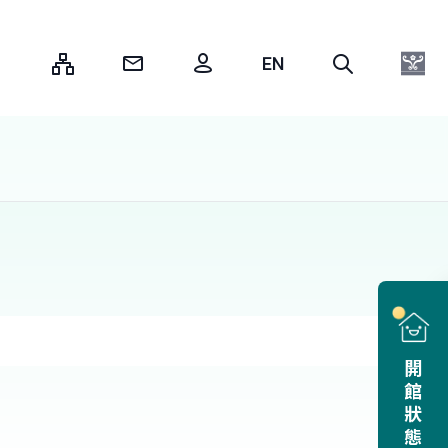
:::
開館狀態