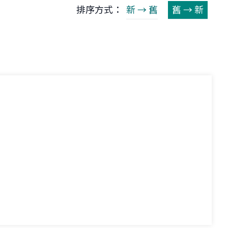
排序方式：
新 → 舊
舊 → 新