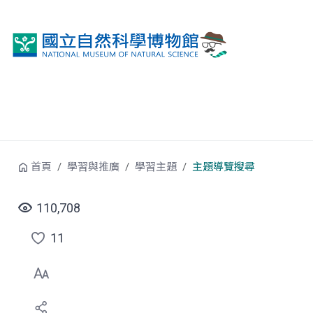
跳到中央內容區塊
首頁
學習與推廣
學習主題
主題導覽搜尋
110,708
11
點
選
喜