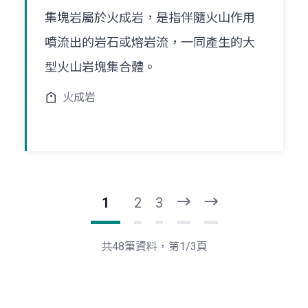
集塊岩屬於火成岩，是指伴隨火山作用
噴流出的岩石或熔岩流，一同產生的大
型火山岩塊集合體。
火成岩
1
2
3
下
最
一
後
頁
一
共48筆資料，第1/3頁
頁