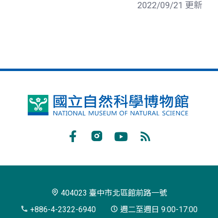
2022/09/21 更新
國
立
自
Facebook
Instagram
Youtube
RSS
然
訂
科
閱
學
404023 臺中市北區館前路一號
博
+886-4-2322-6940
週二至週日 9:00-17:00