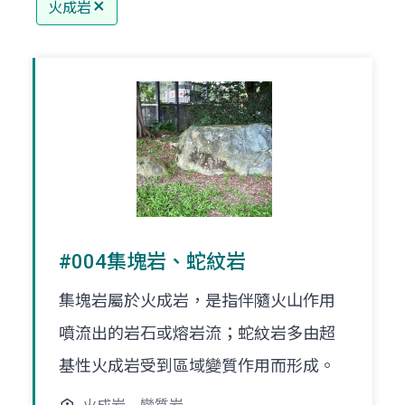
火成岩
#004集塊岩、蛇紋岩
集塊岩屬於火成岩，是指伴隨火山作用
噴流出的岩石或熔岩流；蛇紋岩多由超
基性火成岩受到區域變質作用而形成。