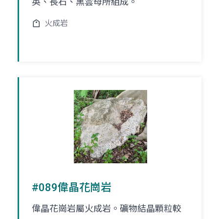
英、長石、黑雲母所組成。
火成岩
#089偉晶花崗岩
偉晶花崗岩屬火成岩。礦物結晶顆粒較