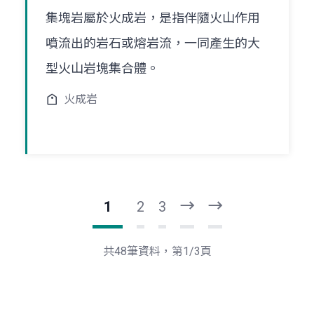
集塊岩屬於火成岩，是指伴隨火山作用
噴流出的岩石或熔岩流，一同產生的大
型火山岩塊集合體。
火成岩
1
2
3
下
最
一
後
頁
一
共48筆資料，第1/3頁
頁