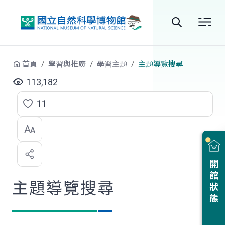
跳到中央內容區塊
全
站
首頁
學習與推廣
學習主題
主題導覽搜尋
搜
113,182
尋
11
點
選
喜
開館狀態
歡
主題導覽搜尋