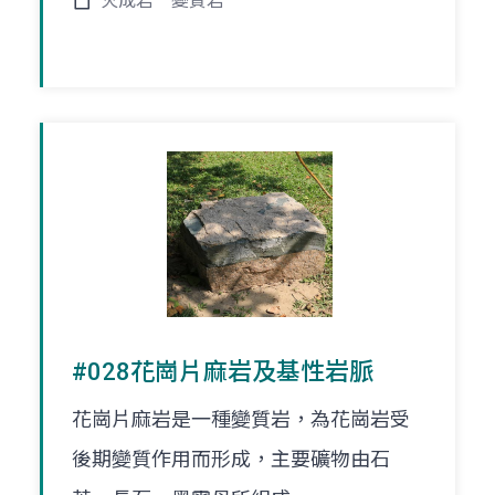
火成岩
變質岩
#028花崗片麻岩及基性岩脈
花崗片麻岩是一種變質岩，為花崗岩受
後期變質作用而形成，主要礦物由石