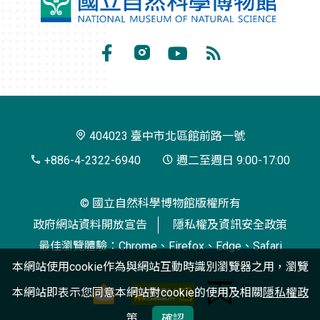
國
立
自
Facebook
Instagram
Youtube
RSS
然
訂
科
閱
學
404023 臺中市北區館前路一號
博
+886-4-2322-6940
週二至週日 9:00-17:00
物
© 國立自然科學博物館版權所有
館
政府網站資料開放宣告
隱私權及資訊安全政策
最佳瀏覽體驗：Chrome、Firefox、Edge、Safari
本網站使用cookie作為與網站互動時識別瀏覽器之用，瀏覽
本網站即表示您同意本網站對cookie的使用及相關
隱私權政
策
確認