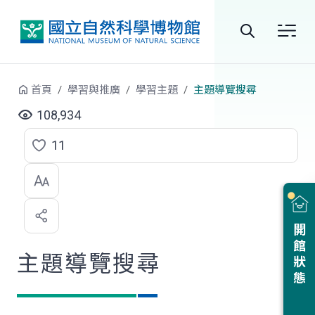
跳到中央內容區塊
全
站
首頁
學習與推廣
學習主題
主題導覽搜尋
搜
108,934
尋
11
點
選
喜
開館狀態
歡
主題導覽搜尋