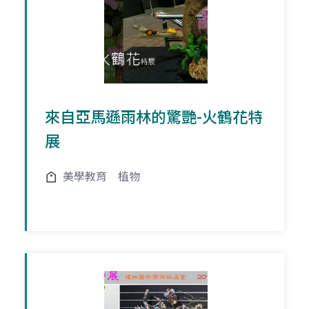
來自亞馬遜雨林的驚艷-火鶴花特
展
美學教育
植物