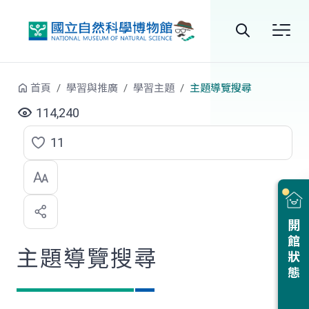
跳到中央內容區塊
全
站
首頁
學習與推廣
學習主題
主題導覽搜尋
搜
114,240
尋
11
點
選
喜
開館狀態
歡
主題導覽搜尋