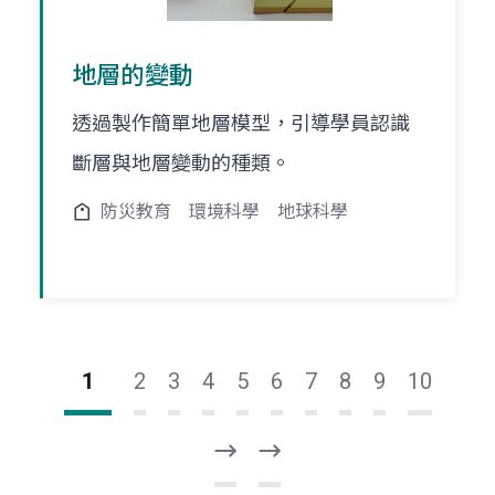
地層的變動
透過製作簡單地層模型，引導學員認識
斷層與地層變動的種類。
防災教育
環境科學
地球科學
1
2
3
4
5
6
7
8
9
10
下
最
一
後