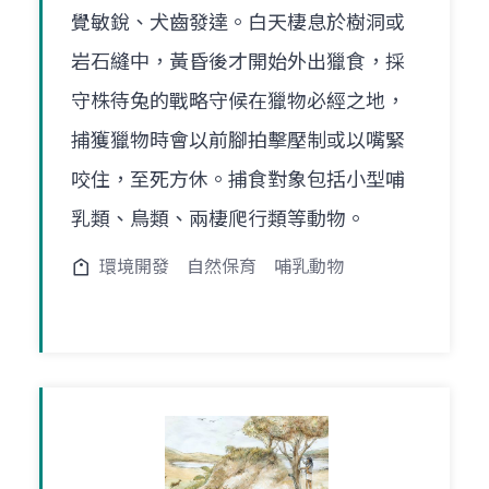
覺敏銳、犬齒發達。白天棲息於樹洞或
岩石縫中，黃昏後才開始外出獵食，採
守株待兔的戰略守候在獵物必經之地，
捕獲獵物時會以前腳拍擊壓制或以嘴緊
咬住，至死方休。捕食對象包括小型哺
乳類、鳥類、兩棲爬行類等動物。
環境開發
自然保育
哺乳動物