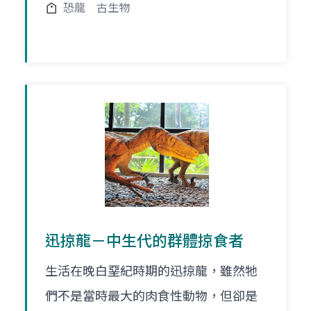
恐龍
古生物
迅掠龍－中生代的群體掠食者
生活在晚白堊紀時期的迅掠龍，雖然牠
們不是當時最大的肉食性動物，但卻是