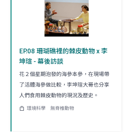
EP.08 珊瑚礁裡的棘皮動物 x 李
坤瑄 - 幕後訪談
花２個星期泡發的海參本參，在現場帶
了活體海參做比較，李坤瑄大哥也分享
人們食用棘皮動物的現況及歷史。
環境科學
無脊椎動物