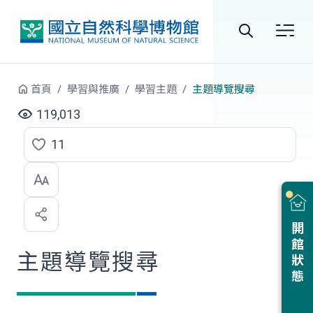
跳到中央內容區塊
全
站
首頁
學習與推廣
學習主題
主題導覽搜尋
搜
119,013
尋
11
點
選
喜
開館狀態
歡
主題導覽搜尋