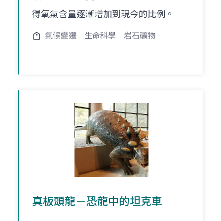
得氧氣含量逐漸增加到現今的比例。
氣候變遷
生命科學
岩石礦物
真板頭龍－恐龍中的坦克車