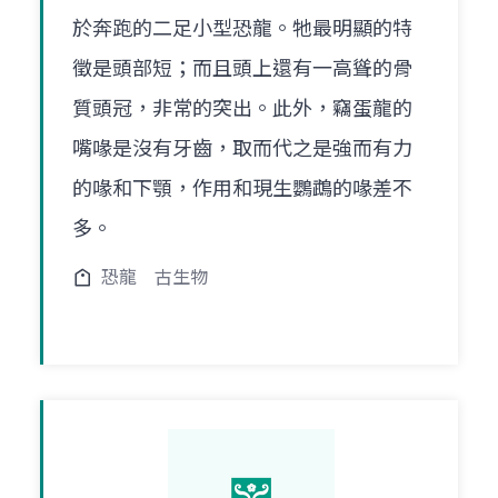
於奔跑的二足小型恐龍。牠最明顯的特
徵是頭部短；而且頭上還有一高聳的骨
質頭冠，非常的突出。此外，竊蛋龍的
嘴喙是沒有牙齒，取而代之是強而有力
的喙和下顎，作用和現生鸚鵡的喙差不
多。
恐龍
古生物