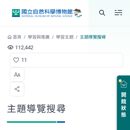
跳到中央內容區塊
全
站
首頁
學習與推廣
學習主題
主題導覽搜尋
搜
112,442
尋
11
點
選
喜
開館狀態
歡
主題導覽搜尋