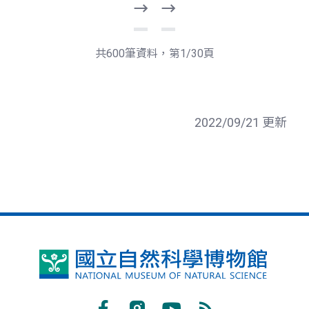
下
最
一
後
頁
一
共600筆資料，第1/30頁
頁
2022/09/21 更新
國
立