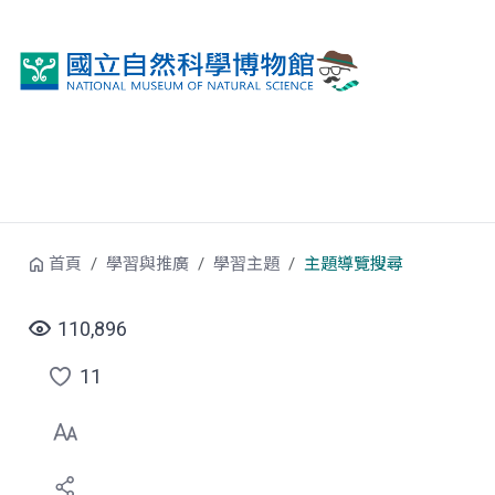
跳到中央內容區塊
首頁
學習與推廣
學習主題
主題導覽搜尋
110,896
11
點
選
喜