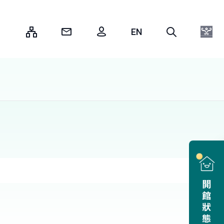
:::
開館狀態