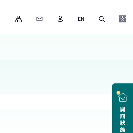
:::
開館狀態