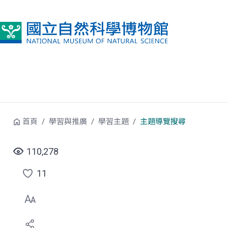
跳到中央內容區塊
首頁
學習與推廣
學習主題
主題導覽搜尋
110,278
11
點
選
喜