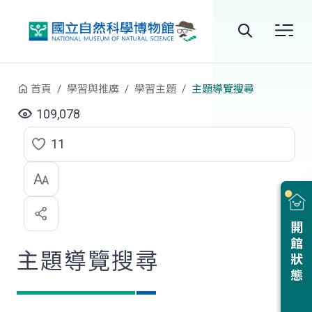
跳到中央內容區塊
全
站
首頁
學習與推廣
學習主題
主題導覽搜尋
搜
109,078
尋
11
點
選
喜
開館狀態
歡
主題導覽搜尋