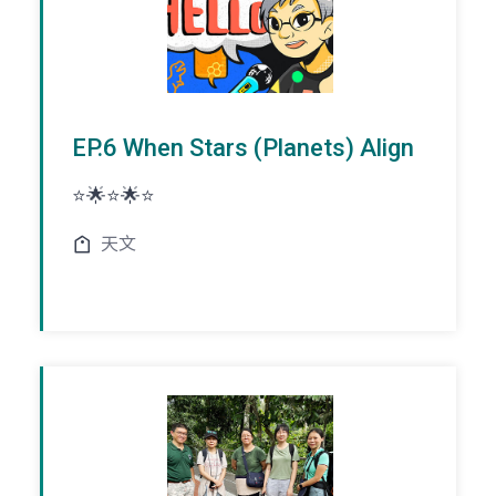
EP.6 When Stars (Planets) Align
⭐️🌟⭐️🌟⭐️
天文