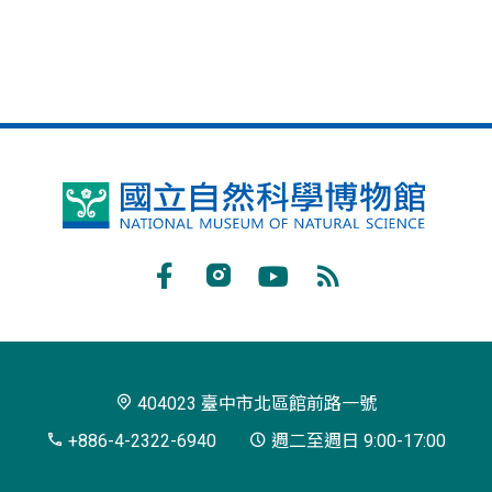
國
立
自
Facebook
Instagram
Youtube
RSS
然
訂
科
閱
學
404023 臺中市北區館前路一號
博
+886-4-2322-6940
週二至週日 9:00-17:00
物