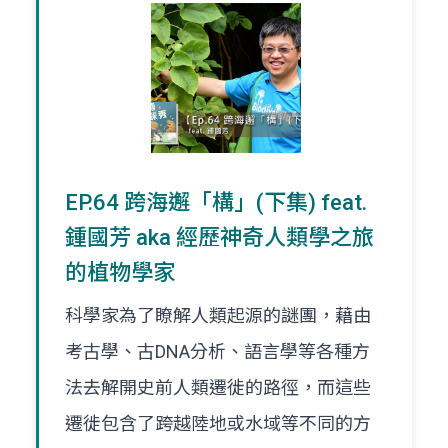
EP.64 跨海邂「構」(下集) feat.
鍾國芳 aka 經歷神奇人類學之旅
的植物學家
科學家為了瞭解人類起源的謎團，藉由
考古學、古DNA分析、語言學等各種方
法去解開史前人類遷徙的路徑，而這些
遷徙包含了跨越陸地或水域等不同的方