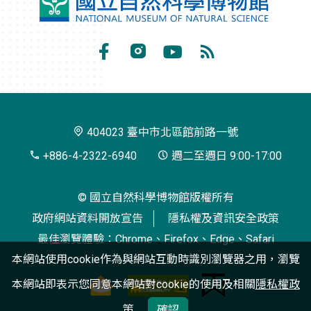
國
立
自
Facebook
Instagram
Youtube
RSS
然
訂
科
閱
學
404023 臺中市北區館前路一號
博
+886-4-2322-6940
週二至週日 9:00-17:00
物
© 國立自然科學博物館版權所有
館
政府網站資料開放宣告
隱私權及資訊安全政策
最佳瀏覽體驗：Chrome、Firefox、Edge、Safari
本網站使用cookie作為與網站互動時識別瀏覽器之用，瀏覽
本網站即表示您同意本網站對cookie的使用及相關
隱私權政
策
確認