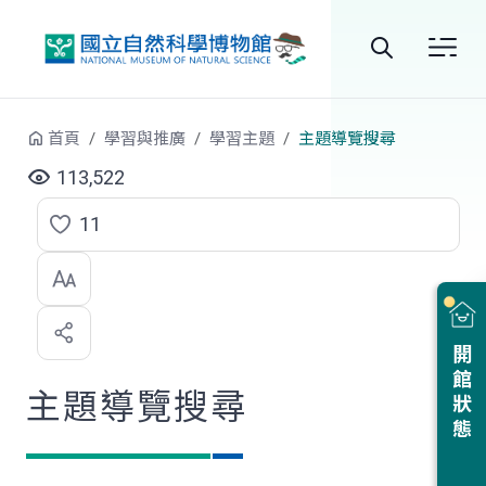
跳到中央內容區塊
全
站
首頁
學習與推廣
學習主題
主題導覽搜尋
搜
113,522
尋
11
點
選
喜
開館狀態
歡
主題導覽搜尋