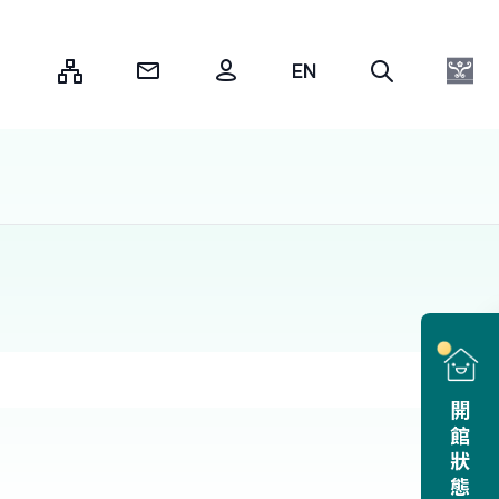
:::
開館狀態