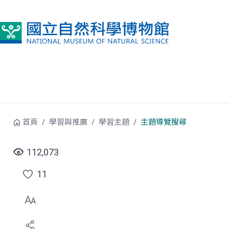
跳到中央內容區塊
首頁
學習與推廣
學習主題
主題導覽搜尋
112,073
11
點
選
喜