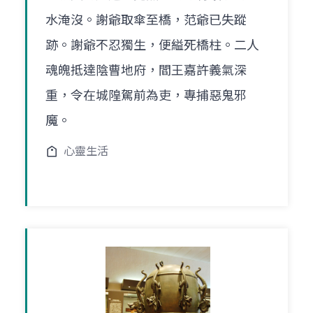
水淹沒。謝爺取傘至橋，范爺已失蹤
跡。謝爺不忍獨生，便縊死橋柱。二人
魂魄抵達陰曹地府，閻王嘉許義氣深
重，令在城隍駕前為吏，專捕惡鬼邪
魔。
心靈生活