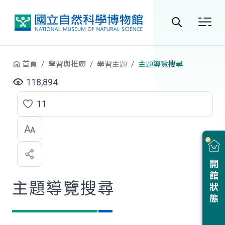
跳到中央內容區塊
全
站
首頁
學習與推廣
學習主題
主題導覽搜尋
搜
118,894
尋
11
點
選
喜
開館狀態
歡
主題導覽搜尋