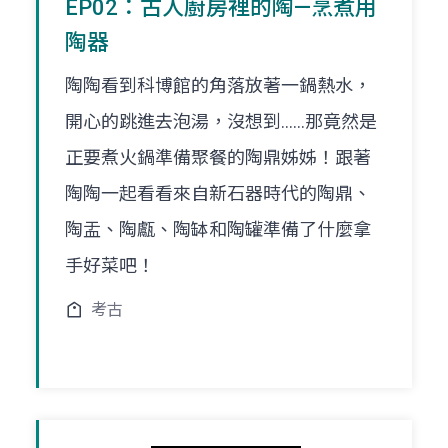
EP02：古人廚房裡的陶—烹煮用
陶器
陶陶看到科博館的角落放著一鍋熱水，
開心的跳進去泡湯，沒想到......那竟然是
正要煮火鍋準備聚餐的陶鼎姊姊！跟著
陶陶一起看看來自新石器時代的陶鼎、
陶盂、陶甗、陶缽和陶罐準備了什麼拿
手好菜吧！
考古