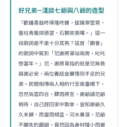
好兄弟—淺談七爺與八爺的造型
「歡鑼喜鼓咚得隆咚鏘，鈸鐃穿雲霄，
盤柱青龍探頭望，石獅笑張嘴。」這一
段歌詞是不是十分耳熟？這首「廟會」
的歌詞中寫到「范謝將軍站兩旁，叱吒
想當年。」范、謝將軍指的就是范無救
與謝必安，兩位義結金蘭情同手足的兄
弟。民間相傳兩人相約行至南臺橋下，
忽然烏雲四合，驟雨將至，謝爺請范爺
稍待，自己趕回家中取傘，豈知謝爺久
久未歸，而雷雨傾盆，河水暴漲，范爺
不願失約趨避，竟然因為身材矮小而被