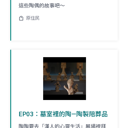
這些陶偶的故事吧～
原住民
EP03：墓室裡的陶—陶製陪葬品
陶陶要去「漢人的心靈生活」展場裡拜