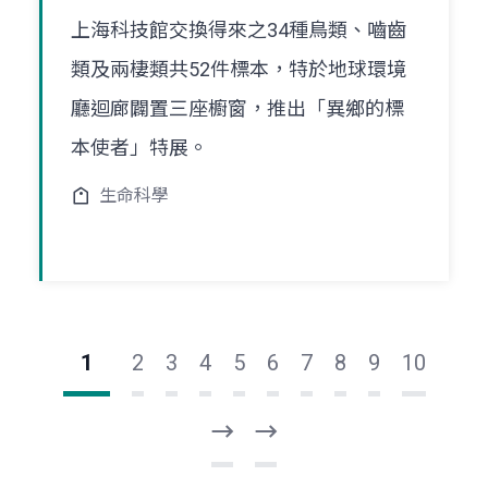
上海科技館交換得來之34種鳥類、嚙齒
類及兩棲類共52件標本，特於地球環境
廳迴廊闢置三座櫥窗，推出「異鄉的標
本使者」特展。
生命科學
1
2
3
4
5
6
7
8
9
10
下
最
一
後