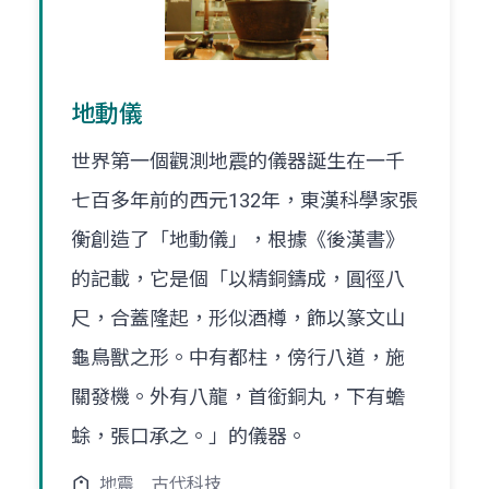
地動儀
世界第一個觀測地震的儀器誕生在一千
七百多年前的西元132年，東漢科學家張
衡創造了「地動儀」，根據《後漢書》
的記載，它是個「以精銅鑄成，圓徑八
尺，合蓋隆起，形似酒樽，飾以篆文山
龜鳥獸之形。中有都柱，傍行八道，施
關發機。外有八龍，首銜銅丸，下有蟾
蜍，張口承之。」的儀器。
地震
古代科技