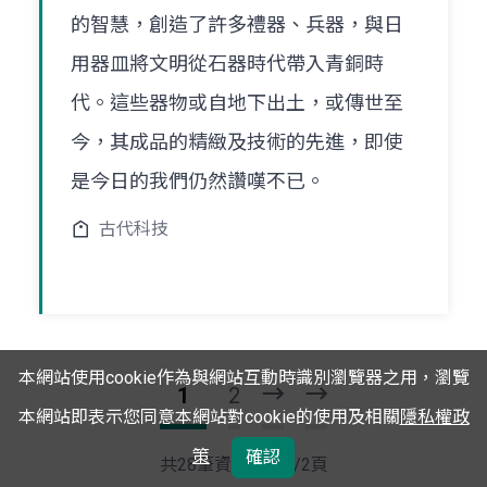
的智慧，創造了許多禮器、兵器，與日
用器皿將文明從石器時代帶入青銅時
代。這些器物或自地下出土，或傳世至
今，其成品的精緻及技術的先進，即使
是今日的我們仍然讚嘆不已。
古代科技
本網站使用cookie作為與網站互動時識別瀏覽器之用，瀏覽
1
2
下
最
本網站即表示您同意本網站對cookie的使用及相關
隱私權政
一
後
策
確認
頁
一
共28筆資料，第1/2頁
頁