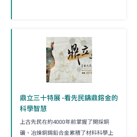
鼎立三十特展 -看先民鑄鼎鎔金的
科學智慧
上古先民在約4000年前掌握了開採銅
礦、冶煉銅錫鉛合金累積了材料科學上