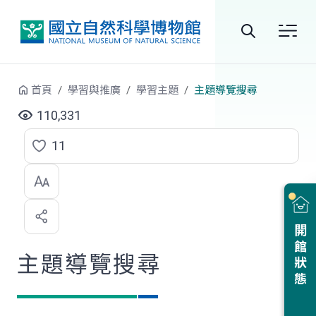
跳到中央內容區塊
全
站
首頁
學習與推廣
學習主題
主題導覽搜尋
搜
110,331
尋
11
點
選
喜
開館狀態
歡
主題導覽搜尋