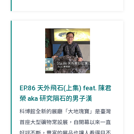
EP.86 天外飛石(上集) feat. 陳君
榮 aka 研究隕石的男子漢
科博館全新的展廳「大地瑰寶」是臺灣
首座大型礦物常設展，自開幕以來一直
好評不斷，豐富的展品也讓人看得目不