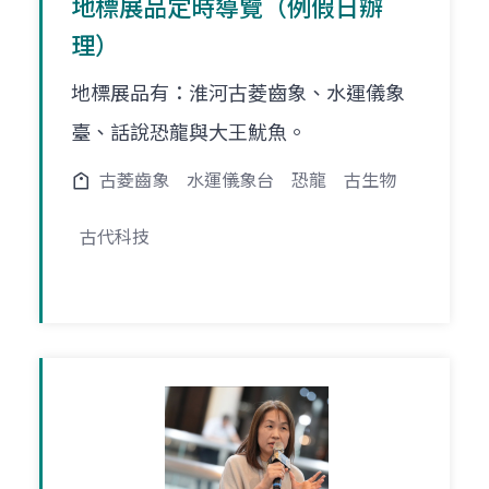
地標展品定時導覽（例假日辦
理）
地標展品有：淮河古菱齒象、水運儀象
臺、話說恐龍與大王魷魚。
古菱齒象
水運儀象台
恐龍
古生物
古代科技