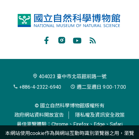
國
立
自
Facebook
Instagram
Youtube
RSS
然
訂
科
閱
學
404023 臺中市北區館前路一號
博
+886-4-2322-6940
週二至週日 9:00-17:00
物
© 國立自然科學博物館版權所有
館
政府網站資料開放宣告
隱私權及資訊安全政策
最佳瀏覽體驗：Chrome、Firefox、Edge、Safari
本網站使用cookie作為與網站互動時識別瀏覽器之用，瀏覽