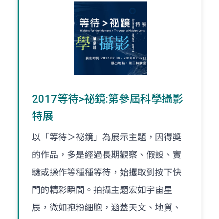
2017等待>祕鏡:第參屆科學攝影
特展
以「等待＞祕鏡」為展示主題，因得奬
的作品，多是經過長期觀察、假設、實
驗或操作等種種等待，始攫取到按下快
門的精彩瞬間。拍攝主題宏如宇宙星
辰，微如孢粉細胞，涵蓋天文、地質、