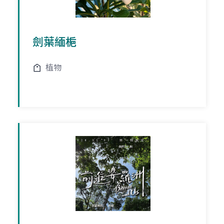
劍葉緬梔
植物