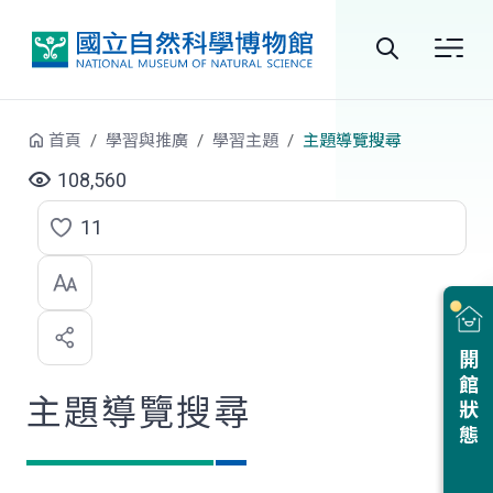
跳到中央內容區塊
全
站
首頁
學習與推廣
學習主題
主題導覽搜尋
搜
108,560
尋
11
點
選
喜
開館狀態
歡
主題導覽搜尋