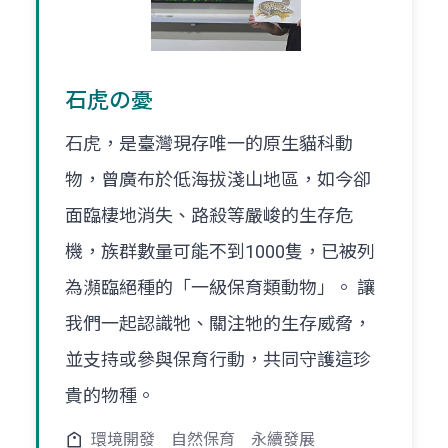
石虎の憂
石虎，是臺灣現存唯一的原生貓科動
物，曾廣布於低海拔淺山地區，如今卻
面臨棲地消失、路殺等嚴峻的生存危
機，族群數量可能不到1000隻，已被列
為瀕臨絕種的「一級保育類動物」。 讓
我們一起認識牠、關注牠的生存威脅，
並支持或參與保育行動，共同守護這珍
貴的物種。
環境開發
自然保育
永續發展