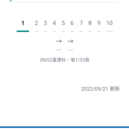
1
2
3
4
5
6
7
8
9
10
下
最
一
後
頁
一
共652筆資料，第1/33頁
頁
2022/09/21 更新