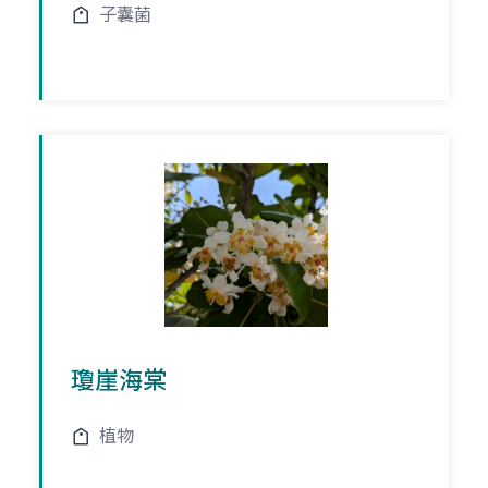
子囊菌
瓊崖海棠
植物