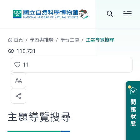
跳到中央內容區塊
全
站
首頁
學習與推廣
學習主題
主題導覽搜尋
搜
110,731
尋
11
點
選
喜
開館狀態
歡
主題導覽搜尋