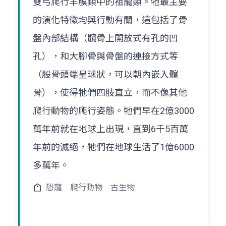
雙弓爬行羊膜類中的祖龍類。牠最主要
的演化特徵均與行動有關，這包括了骨
盤內部結構（髖骨上開放式有孔的凹
孔），和大腳骨與骨盤的連接方式等
（股骨頭端呈球狀，可以朝內嵌入髖
骨），使得牠們四肢直立，而不像其他
爬行動物的爬行姿態。牠們早在2億3000
萬年前就在地球上出現，直到6千5百萬
年前的滅絕，牠們在地球生活了1億6000
多萬年。
恐龍
爬行動物
古生物