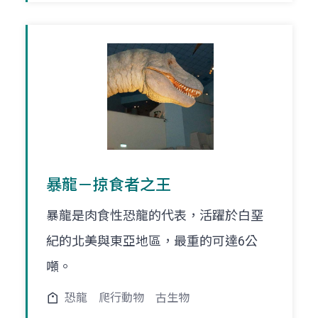
暴龍－掠食者之王
暴龍是肉食性恐龍的代表，活躍於白堊
紀的北美與東亞地區，最重的可達6公
噸。
恐龍
爬行動物
古生物