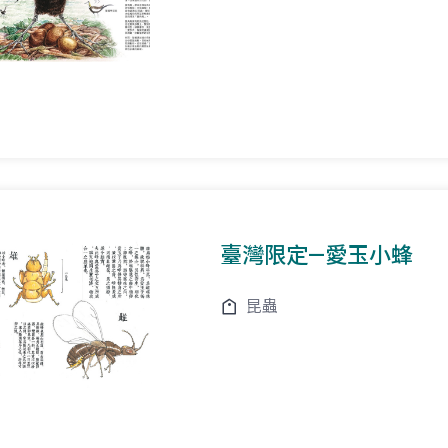
臺灣限定—愛玉小蜂
昆蟲