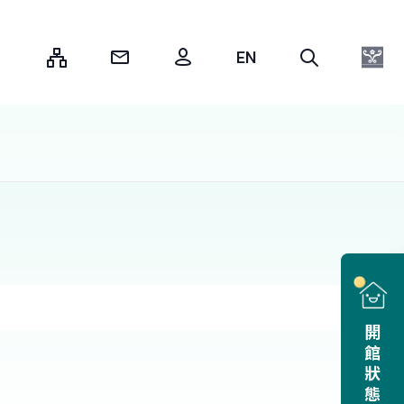
:::
開館狀態