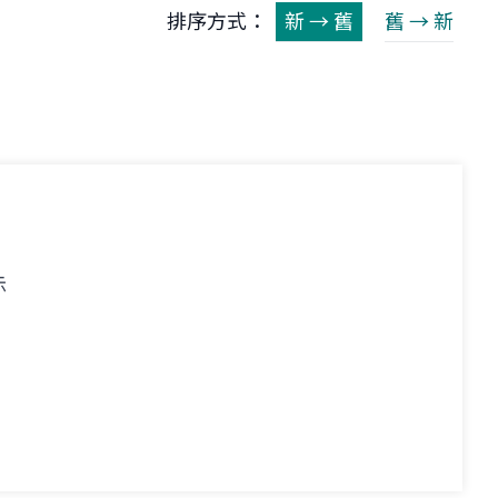
排序方式：
新 → 舊
舊 → 新
示