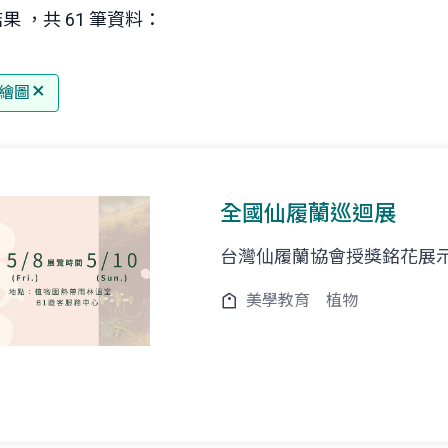
果 ，共 61 筆資料：
繪圖
全國仙履蘭巡迴展
台灣仙履蘭協會授獎銘花展
美學教育
植物