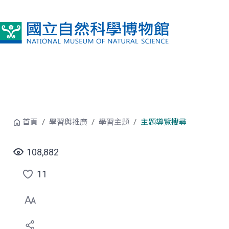
跳到中央內容區塊
首頁
學習與推廣
學習主題
主題導覽搜尋
108,882
11
點
選
喜