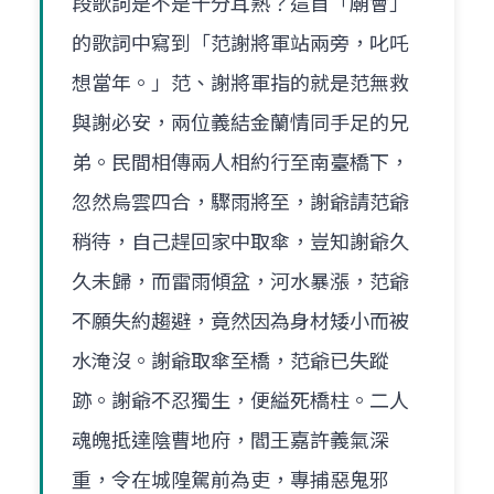
段歌詞是不是十分耳熟？這首「廟會」
的歌詞中寫到「范謝將軍站兩旁，叱吒
想當年。」范、謝將軍指的就是范無救
與謝必安，兩位義結金蘭情同手足的兄
弟。民間相傳兩人相約行至南臺橋下，
忽然烏雲四合，驟雨將至，謝爺請范爺
稍待，自己趕回家中取傘，豈知謝爺久
久未歸，而雷雨傾盆，河水暴漲，范爺
不願失約趨避，竟然因為身材矮小而被
水淹沒。謝爺取傘至橋，范爺已失蹤
跡。謝爺不忍獨生，便縊死橋柱。二人
魂魄抵達陰曹地府，閻王嘉許義氣深
重，令在城隍駕前為吏，專捕惡鬼邪