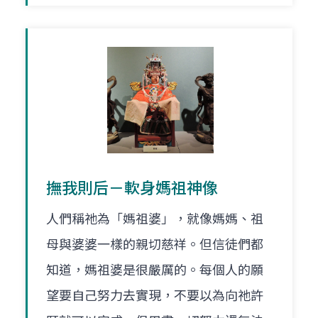
撫我則后－軟身媽祖神像
人們稱祂為「媽祖婆」，就像媽媽、祖
母與婆婆一樣的親切慈祥。但信徒們都
知道，媽祖婆是很嚴厲的。每個人的願
望要自己努力去實現，不要以為向祂許