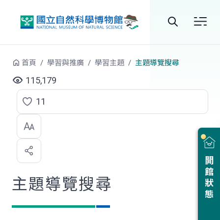
跳到中央內容區塊
全
站
首頁
學習與推廣
學習主題
主題導覽搜尋
搜
115,179
尋
11
點
選
喜
開館狀態
歡
主題導覽搜尋