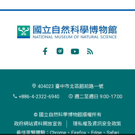
國
立
自
Facebook
Instagram
Youtube
RSS
然
訂
科
閱
學
404023 臺中市北區館前路一號
博
+886-4-2322-6940
週二至週日 9:00-17:00
物
© 國立自然科學博物館版權所有
館
政府網站資料開放宣告
隱私權及資訊安全政策
最佳瀏覽體驗：Chrome、Firefox、Edge、Safari