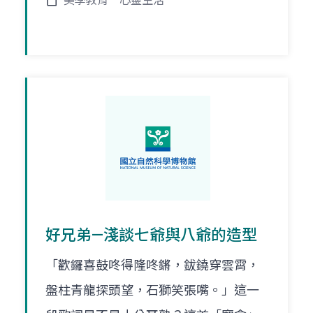
美學教育
心靈生活
好兄弟—淺談七爺與八爺的造型
「歡鑼喜鼓咚得隆咚鏘，鈸鐃穿雲霄，
盤柱青龍探頭望，石獅笑張嘴。」這一