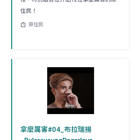
住民！
原住民
拿麼厲害#04_布拉瑞揚