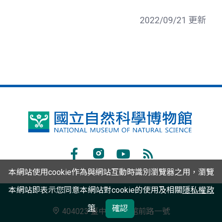
2022/09/21 更新
國
立
自
Facebook
Instagram
Youtube
RSS
本網站使用cookie作為與網站互動時識別瀏覽器之用，瀏覽
然
訂
本網站即表示您同意本網站對cookie的使用及相關
科
隱私權政
閱
學
策
確認
404023 臺中市北區館前路一號