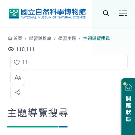
跳到中央內容區塊
全
站
首頁
學習與推廣
學習主題
主題導覽搜尋
搜
110,111
尋
11
點
選
喜
開館狀態
歡
主題導覽搜尋