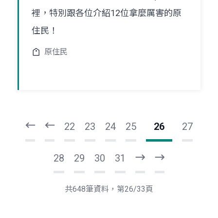
裡，特別跟各位介紹12位拿麼厲害的原
住民！
原住民
頁
頁
一
一
第
上
22
23
24
25
26
27
28
29
30
31
下
最
一
後
頁
一
共648筆資料，第26/33頁
頁