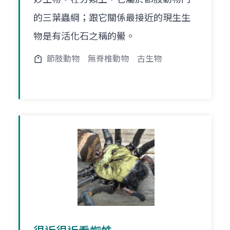
的三葉蟲綱；跟它關係最接近的現生生
物是有活化石之稱的鱟。
節肢動物
無脊椎動物
古生物