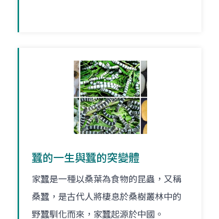
蠶的一生與蠶的突變體
家蠶是一種以桑葉為食物的昆蟲，又稱
桑蠶，是古代人將棲息於桑樹叢林中的
野蠶馴化而來，家蠶起源於中國。