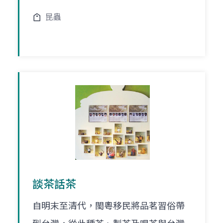
昆蟲
談茶話茶
自明末至清代，閩粵移民將品茗習俗帶