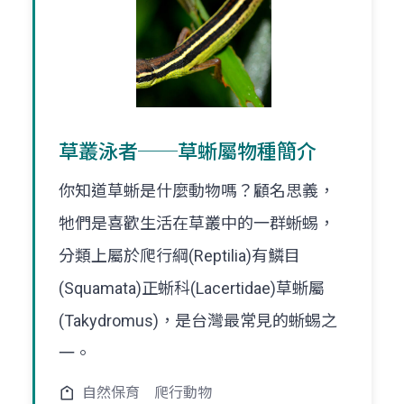
草叢泳者──草蜥屬物種簡介
你知道草蜥是什麼動物嗎？顧名思義，
牠們是喜歡生活在草叢中的一群蜥蜴，
分類上屬於爬行綱(Reptilia)有鱗目
(Squamata)正蜥科(Lacertidae)草蜥屬
(Takydromus)，是台灣最常見的蜥蜴之
一。
自然保育
爬行動物