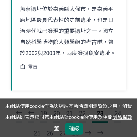
魚寮遺址位於嘉義縣太保市，是嘉義平
原地區最具代表性的史前遺址，也是日
治時代就已發現的重要遺址之一。國立
自然科學博物館人類學組的考古隊，曾
於2002與2003年，兩度發掘魚寮遺址。
考古
頁
頁
一
一
本網站使用cookie作為與網站互動時識別瀏覽器之用，瀏覽
第
上
19
20
21
22
23
24
本網站即表示您同意本網站對cookie的使用及相關
隱私權政
策
確認
25
26
27
28