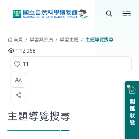
跳到中央內容區塊
全
站
首頁
學習與推廣
學習主題
主題導覽搜尋
搜
112,068
尋
11
點
選
喜
開館狀態
歡
主題導覽搜尋