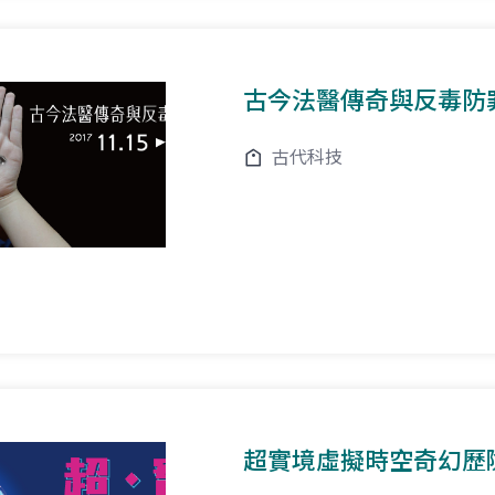
古今法醫傳奇與反毒防
古代科技
超實境虛擬時空奇幻歷