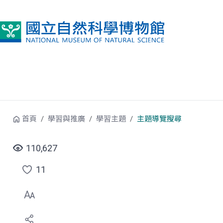
跳到中央內容區塊
首頁
學習與推廣
學習主題
主題導覽搜尋
110,627
11
點
選
喜