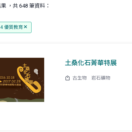
果 ，共 648 筆資料：
 4 優質教育
土桑化石菁華特展
古生物
岩石礦物