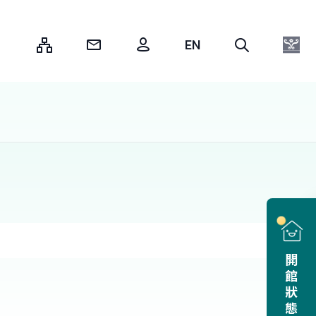
:::
開館狀態