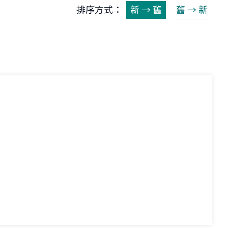
排序方式：
新 → 舊
舊 → 新