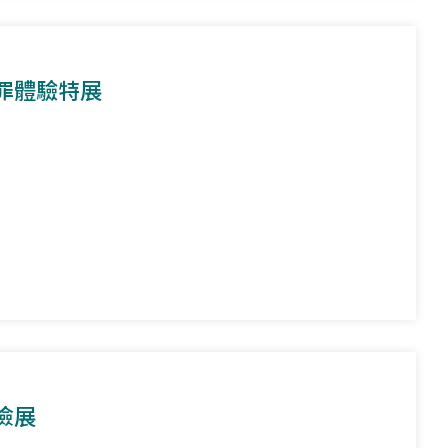
罪體驗特展
險展